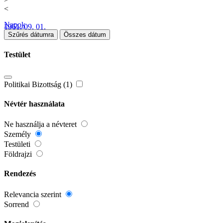
<
Napok
1961. 09. 01.
Szűrés dátumra
Összes dátum
Testület
Politikai Bizottság (1)
Névtér használata
Ne használja a névteret
Személy
Testületi
Földrajzi
Rendezés
Relevancia szerint
Sorrend