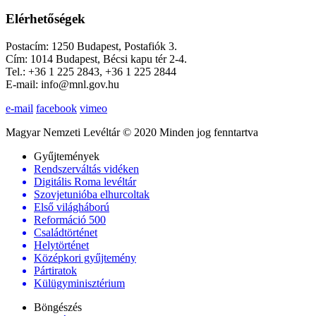
Elérhetőségek
Postacím: 1250 Budapest, Postafiók 3.
Cím: 1014 Budapest, Bécsi kapu tér 2-4.
Tel.: +36 1 225 2843, +36 1 225 2844
E-mail: info@mnl.gov.hu
e-mail
facebook
vimeo
Magyar Nemzeti Levéltár © 2020 Minden jog fenntartva
Gyűjtemények
Rendszerváltás vidéken
Digitális Roma levéltár
Szovjetunióba elhurcoltak
Első világháború
Reformáció 500
Családtörténet
Helytörténet
Középkori gyűjtemény
Pártiratok
Külügyminisztérium
Böngészés