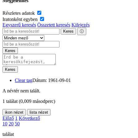
Megjelenítés
Részletes adatok
Iratonként egyben
Egyszerű keresés
Összetett keresés
Kifejezés
Keres
ⓘ
Keres
Keres
Clear tag
Dátum: 1961-09-01
A névtér nem talált.
1 találat
(0,009 másodperc)
ikon nézet
lista nézet
Előző
1
Következő
10
20
50
találat