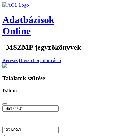
Adatbázisok
Online
MSZMP jegyzőkönyvek
Keresés
Hierarchia
Információ
Találatok szűrése
Dátum
—
>