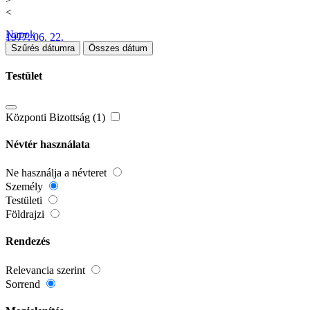
<
Napok
1977. 06. 22.
Szűrés dátumra
Összes dátum
Testület
Központi Bizottság (1)
Névtér használata
Ne használja a névteret
Személy
Testületi
Földrajzi
Rendezés
Relevancia szerint
Sorrend