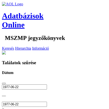
Adatbázisok
Online
MSZMP jegyzőkönyvek
Keresés
Hierarchia
Információ
Találatok szűrése
Dátum
—
>