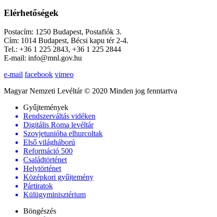
Elérhetőségek
Postacím: 1250 Budapest, Postafiók 3.
Cím: 1014 Budapest, Bécsi kapu tér 2-4.
Tel.: +36 1 225 2843, +36 1 225 2844
E-mail: info@mnl.gov.hu
e-mail
facebook
vimeo
Magyar Nemzeti Levéltár © 2020 Minden jog fenntartva
Gyűjtemények
Rendszerváltás vidéken
Digitális Roma levéltár
Szovjetunióba elhurcoltak
Első világháború
Reformáció 500
Családtörténet
Helytörténet
Középkori gyűjtemény
Pártiratok
Külügyminisztérium
Böngészés