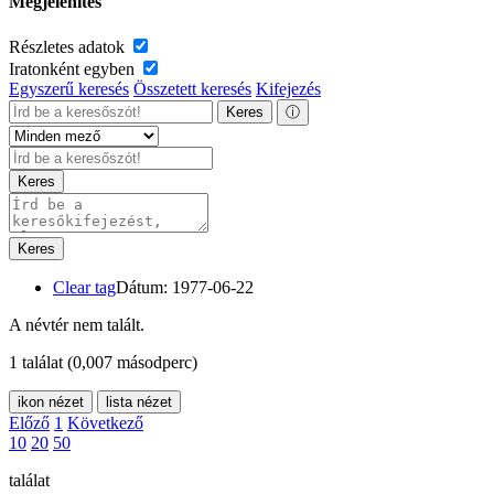
Megjelenítés
Részletes adatok
Iratonként egyben
Egyszerű keresés
Összetett keresés
Kifejezés
Keres
ⓘ
Keres
Keres
Clear tag
Dátum: 1977-06-22
A névtér nem talált.
1 találat
(0,007 másodperc)
ikon nézet
lista nézet
Előző
1
Következő
10
20
50
találat