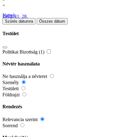
<
Napok
1972. 11. 28.
Szűrés dátumra
Összes dátum
Testület
Politikai Bizottság (1)
Névtér használata
Ne használja a névteret
Személy
Testületi
Földrajzi
Rendezés
Relevancia szerint
Sorrend