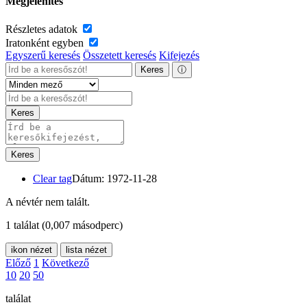
Megjelenítés
Részletes adatok
Iratonként egyben
Egyszerű keresés
Összetett keresés
Kifejezés
Keres
ⓘ
Keres
Keres
Clear tag
Dátum: 1972-11-28
A névtér nem talált.
1 találat
(0,007 másodperc)
ikon nézet
lista nézet
Előző
1
Következő
10
20
50
találat