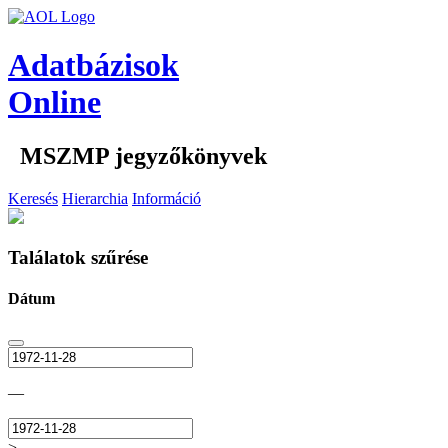
Adatbázisok
Online
MSZMP jegyzőkönyvek
Keresés
Hierarchia
Információ
Találatok szűrése
Dátum
—
>