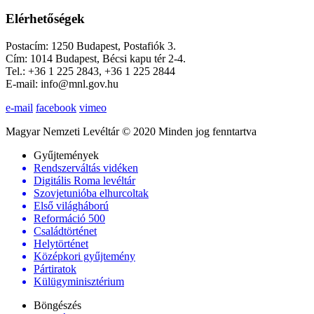
Elérhetőségek
Postacím: 1250 Budapest, Postafiók 3.
Cím: 1014 Budapest, Bécsi kapu tér 2-4.
Tel.: +36 1 225 2843, +36 1 225 2844
E-mail: info@mnl.gov.hu
e-mail
facebook
vimeo
Magyar Nemzeti Levéltár © 2020 Minden jog fenntartva
Gyűjtemények
Rendszerváltás vidéken
Digitális Roma levéltár
Szovjetunióba elhurcoltak
Első világháború
Reformáció 500
Családtörténet
Helytörténet
Középkori gyűjtemény
Pártiratok
Külügyminisztérium
Böngészés