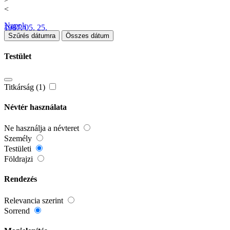
<
Napok
1987. 05. 25.
Szűrés dátumra
Összes dátum
Testület
Titkárság (1)
Névtér használata
Ne használja a névteret
Személy
Testületi
Földrajzi
Rendezés
Relevancia szerint
Sorrend