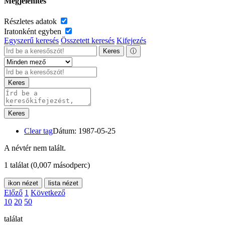
Megjelenítés
Részletes adatok
Iratonként egyben
Egyszerű keresés
Összetett keresés
Kifejezés
Keres
ⓘ
Keres
Keres
Clear tag
Dátum: 1987-05-25
A névtér nem talált.
1 találat
(0,007 másodperc)
ikon nézet
lista nézet
Előző
1
Következő
10
20
50
találat