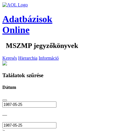
Adatbázisok
Online
MSZMP jegyzőkönyvek
Keresés
Hierarchia
Információ
Találatok szűrése
Dátum
—
>