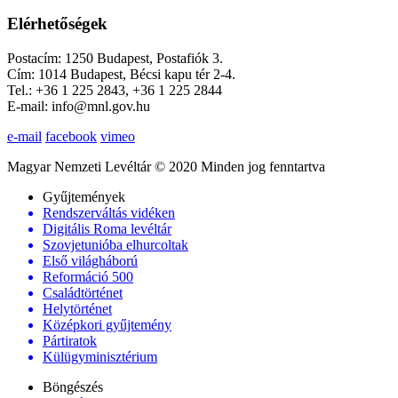
Elérhetőségek
Postacím: 1250 Budapest, Postafiók 3.
Cím: 1014 Budapest, Bécsi kapu tér 2-4.
Tel.: +36 1 225 2843, +36 1 225 2844
E-mail: info@mnl.gov.hu
e-mail
facebook
vimeo
Magyar Nemzeti Levéltár © 2020 Minden jog fenntartva
Gyűjtemények
Rendszerváltás vidéken
Digitális Roma levéltár
Szovjetunióba elhurcoltak
Első világháború
Reformáció 500
Családtörténet
Helytörténet
Középkori gyűjtemény
Pártiratok
Külügyminisztérium
Böngészés