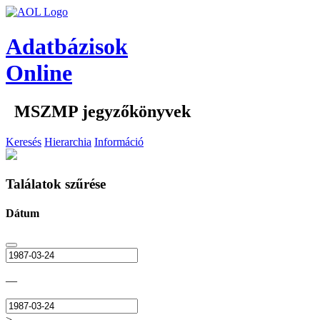
Adatbázisok
Online
MSZMP jegyzőkönyvek
Keresés
Hierarchia
Információ
Találatok szűrése
Dátum
—
>