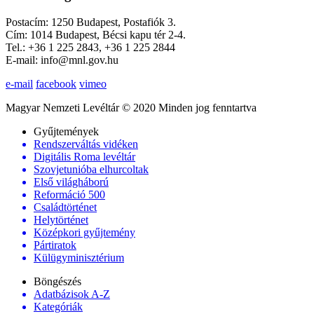
Postacím: 1250 Budapest, Postafiók 3.
Cím: 1014 Budapest, Bécsi kapu tér 2-4.
Tel.: +36 1 225 2843, +36 1 225 2844
E-mail: info@mnl.gov.hu
e-mail
facebook
vimeo
Magyar Nemzeti Levéltár © 2020 Minden jog fenntartva
Gyűjtemények
Rendszerváltás vidéken
Digitális Roma levéltár
Szovjetunióba elhurcoltak
Első világháború
Reformáció 500
Családtörténet
Helytörténet
Középkori gyűjtemény
Pártiratok
Külügyminisztérium
Böngészés
Adatbázisok A-Z
Kategóriák