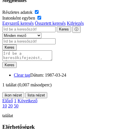
Megjelenítés
Részletes adatok
Iratonként egyben
Egyszerű keresés
Összetett keresés
Kifejezés
Keres
ⓘ
Keres
Keres
Clear tag
Dátum: 1987-03-24
1 találat
(0,007 másodperc)
ikon nézet
lista nézet
Előző
1
Következő
10
20
50
találat
Elérhetőségek