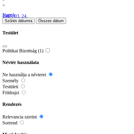
<
Napok
1987. 03. 24.
Szűrés dátumra
Összes dátum
Testület
Politikai Bizottság (1)
Névtér használata
Ne használja a névteret
Személy
Testületi
Földrajzi
Rendezés
Relevancia szerint
Sorrend