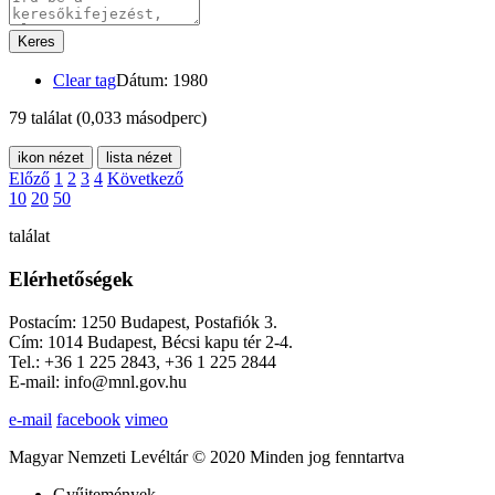
Keres
Clear tag
Dátum: 1980
79 találat
(0,033 másodperc)
ikon nézet
lista nézet
Előző
1
2
3
4
Következő
10
20
50
találat
Elérhetőségek
Postacím: 1250 Budapest, Postafiók 3.
Cím: 1014 Budapest, Bécsi kapu tér 2-4.
Tel.: +36 1 225 2843, +36 1 225 2844
E-mail: info@mnl.gov.hu
e-mail
facebook
vimeo
Magyar Nemzeti Levéltár © 2020 Minden jog fenntartva
Gyűjtemények