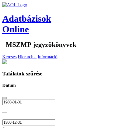
Adatbázisok
Online
MSZMP jegyzőkönyvek
Keresés
Hierarchia
Információ
Találatok szűrése
Dátum
—
>