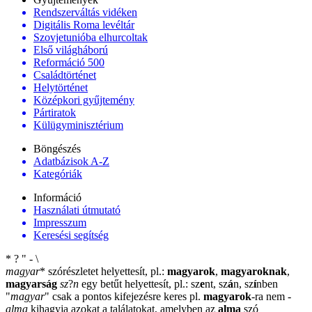
Rendszerváltás vidéken
Digitális Roma levéltár
Szovjetunióba elhurcoltak
Első világháború
Reformáció 500
Családtörténet
Helytörténet
Középkori gyűjtemény
Pártiratok
Külügyminisztérium
Böngészés
Adatbázisok A-Z
Kategóriák
Információ
Használati útmutató
Impresszum
Keresési segítség
*
?
"
-
\
magyar
*
szórészletet helyettesít, pl.:
magyarok
,
magyaroknak
,
magyarság
sz
?
n
egy betűt helyettesít, pl.: sz
e
nt, sz
á
n, sz
í
nben
"
magyar
"
csak a pontos kifejezésre keres pl.
magyarok
-ra nem
-
alma
kihagyja azokat a találatokat, amelyben az
alma
szó