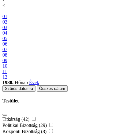
<
01
02
03
04
05
06
07
08
09
10
11
12
1980.
Hónap
Évek
Szűrés dátumra
Összes dátum
Testület
Titkárság (42)
Politikai Bizottság (29)
Központi Bizottság (8)