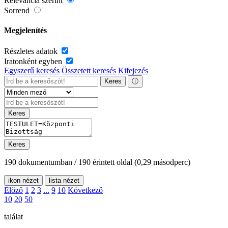
Relevancia szerint
Sorrend
Megjelenítés
Részletes adatok
Iratonként egyben
Egyszerű keresés
Összetett keresés
Kifejezés
Keres
ⓘ
Keres
Keres
190 dokumentumban / 190 érintett oldal
(0,29 másodperc)
ikon nézet
lista nézet
Előző
1
2
3
...
9
10
Következő
10
20
50
találat