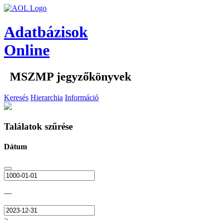
Adatbázisok
Online
MSZMP jegyzőkönyvek
Keresés
Hierarchia
Információ
Találatok szűrése
Dátum
—
>