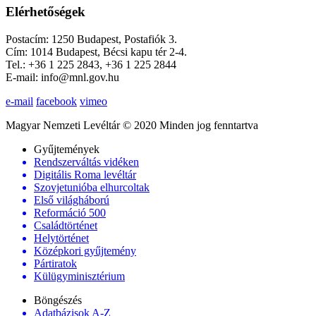
Elérhetőségek
Postacím: 1250 Budapest, Postafiók 3.
Cím: 1014 Budapest, Bécsi kapu tér 2-4.
Tel.: +36 1 225 2843, +36 1 225 2844
E-mail: info@mnl.gov.hu
e-mail
facebook
vimeo
Magyar Nemzeti Levéltár © 2020 Minden jog fenntartva
Gyűjtemények
Rendszerváltás vidéken
Digitális Roma levéltár
Szovjetunióba elhurcoltak
Első világháború
Reformáció 500
Családtörténet
Helytörténet
Középkori gyűjtemény
Pártiratok
Külügyminisztérium
Böngészés
Adatbázisok A-Z