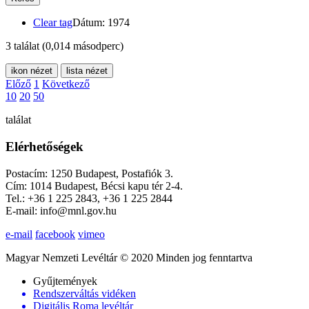
Clear tag
Dátum: 1974
3 találat
(0,014 másodperc)
ikon nézet
lista nézet
Előző
1
Következő
10
20
50
találat
Elérhetőségek
Postacím: 1250 Budapest, Postafiók 3.
Cím: 1014 Budapest, Bécsi kapu tér 2-4.
Tel.: +36 1 225 2843, +36 1 225 2844
E-mail: info@mnl.gov.hu
e-mail
facebook
vimeo
Magyar Nemzeti Levéltár © 2020 Minden jog fenntartva
Gyűjtemények
Rendszerváltás vidéken
Digitális Roma levéltár