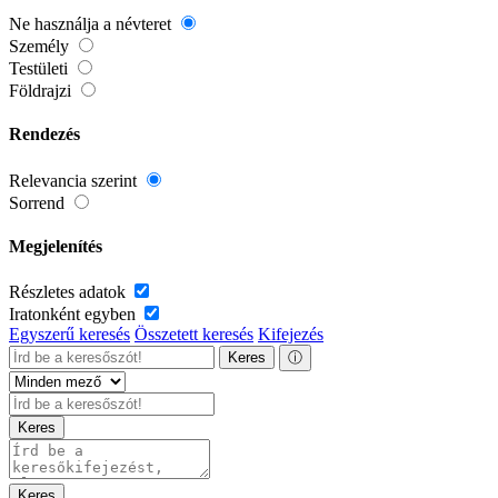
Ne használja a névteret
Személy
Testületi
Földrajzi
Rendezés
Relevancia szerint
Sorrend
Megjelenítés
Részletes adatok
Iratonként egyben
Egyszerű keresés
Összetett keresés
Kifejezés
Keres
ⓘ
Keres
Keres