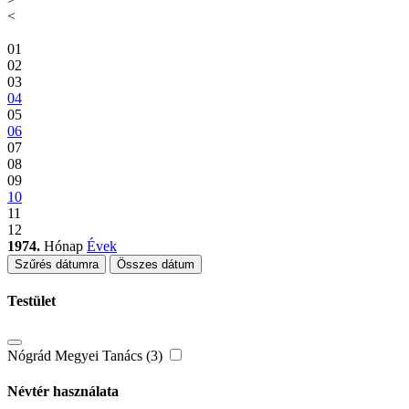
<
01
02
03
04
05
06
07
08
09
10
11
12
1974.
Hónap
Évek
Szűrés dátumra
Összes dátum
Testület
Nógrád Megyei Tanács (3)
Névtér használata