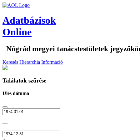
Adatbázisok
Online
Nógrád megyei tanácstestületek jegyzőkö
Keresés
Hierarchia
Információ
Találatok szűrése
Ülés dátuma
—
>