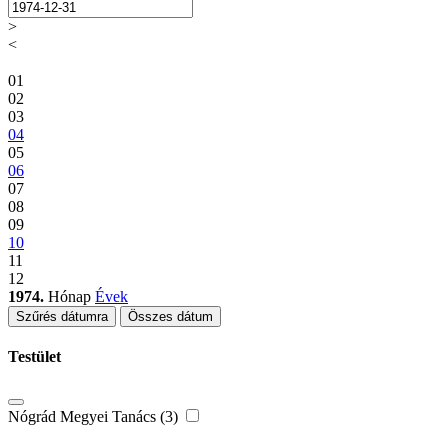
>
<
01
02
03
04
05
06
07
08
09
10
11
12
1974.
Hónap
Évek
Szűrés dátumra
Összes dátum
Testület
Nógrád Megyei Tanács (3)