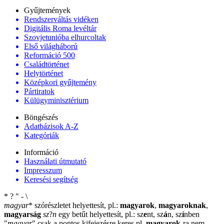
Gyűjtemények
Rendszerváltás vidéken
Digitális Roma levéltár
Szovjetunióba elhurcoltak
Első világháború
Reformáció 500
Családtörténet
Helytörténet
Középkori gyűjtemény
Pártiratok
Külügyminisztérium
Böngészés
Adatbázisok A-Z
Kategóriák
Információ
Használati útmutató
Impresszum
Keresési segítség
*
?
"
-
\
magyar
*
szórészletet helyettesít, pl.:
magyarok
,
magyaroknak
,
magyarság
sz
?
n
egy betűt helyettesít, pl.: sz
e
nt, sz
á
n, sz
í
nben
"
magyar
"
csak a pontos kifejezésre keres pl.
magyarok
-ra nem
-