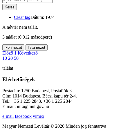
Keres
Clear tag
Dátum: 1974
A névtér nem talált.
3 találat
(0,012 másodperc)
ikon nézet
lista nézet
Előző
1
Következő
10
20
50
találat
Elérhetőségek
Postacím: 1250 Budapest, Postafiók 3.
Cím: 1014 Budapest, Bécsi kapu tér 2-4.
Tel.: +36 1 225 2843, +36 1 225 2844
E-mail: info@mnl.gov.hu
e-mail
facebook
vimeo
Magyar Nemzeti Levéltár © 2020 Minden jog fenntartva