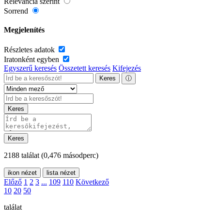
Relevancia szerint
Sorrend
Megjelenítés
Részletes adatok
Iratonként egyben
Egyszerű keresés
Összetett keresés
Kifejezés
Keres
ⓘ
Keres
Keres
2188 találat
(0,476 másodperc)
ikon nézet
lista nézet
Előző
1
2
3
...
109
110
Következő
10
20
50
találat