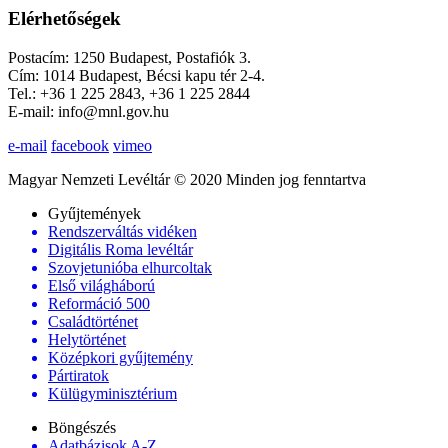
Elérhetőségek
Postacím: 1250 Budapest, Postafiók 3.
Cím: 1014 Budapest, Bécsi kapu tér 2-4.
Tel.: +36 1 225 2843, +36 1 225 2844
E-mail: info@mnl.gov.hu
e-mail
facebook
vimeo
Magyar Nemzeti Levéltár © 2020 Minden jog fenntartva
Gyűjtemények
Rendszerváltás vidéken
Digitális Roma levéltár
Szovjetunióba elhurcoltak
Első világháború
Reformáció 500
Családtörténet
Helytörténet
Középkori gyűjtemény
Pártiratok
Külügyminisztérium
Böngészés
Adatbázisok A-Z