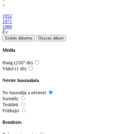
<
1952
1971
1989
Év
Szűrés dátumra
Összes dátum
Média
Hang (2187 db)
Videó (1 db)
Névtér használata
Ne használja a névteret
Személy
Testületi
Földrajzi
Rendezés