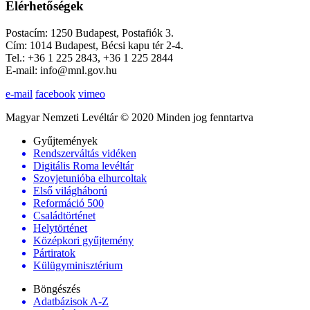
Elérhetőségek
Postacím: 1250 Budapest, Postafiók 3.
Cím: 1014 Budapest, Bécsi kapu tér 2-4.
Tel.: +36 1 225 2843, +36 1 225 2844
E-mail: info@mnl.gov.hu
e-mail
facebook
vimeo
Magyar Nemzeti Levéltár © 2020 Minden jog fenntartva
Gyűjtemények
Rendszerváltás vidéken
Digitális Roma levéltár
Szovjetunióba elhurcoltak
Első világháború
Reformáció 500
Családtörténet
Helytörténet
Középkori gyűjtemény
Pártiratok
Külügyminisztérium
Böngészés
Adatbázisok A-Z