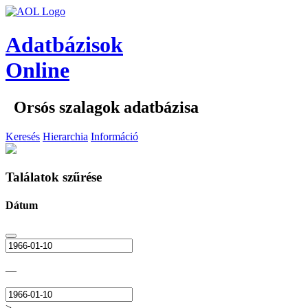
Adatbázisok
Online
Orsós szalagok adatbázisa
Keresés
Hierarchia
Információ
Találatok szűrése
Dátum
—
>