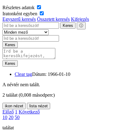
Részletes adatok
Iratonként egyben
Egyszerű keresés
Összetett keresés
Kifejezés
Keres
ⓘ
Keres
Keres
Clear tag
Dátum: 1966-01-10
A névtér nem talált.
2 találat
(0,008 másodperc)
ikon nézet
lista nézet
Előző
1
Következő
10
20
50
találat