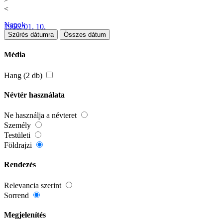
<
Napok
1966. 01. 10.
Szűrés dátumra
Összes dátum
Média
Hang (2 db)
Névtér használata
Ne használja a névteret
Személy
Testületi
Földrajzi
Rendezés
Relevancia szerint
Sorrend
Megjelenítés