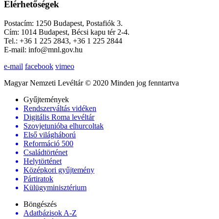
Elérhetőségek
Postacím: 1250 Budapest, Postafiók 3.
Cím: 1014 Budapest, Bécsi kapu tér 2-4.
Tel.: +36 1 225 2843, +36 1 225 2844
E-mail: info@mnl.gov.hu
e-mail
facebook
vimeo
Magyar Nemzeti Levéltár © 2020 Minden jog fenntartva
Gyűjtemények
Rendszerváltás vidéken
Digitális Roma levéltár
Szovjetunióba elhurcoltak
Első világháború
Reformáció 500
Családtörténet
Helytörténet
Középkori gyűjtemény
Pártiratok
Külügyminisztérium
Böngészés
Adatbázisok A-Z