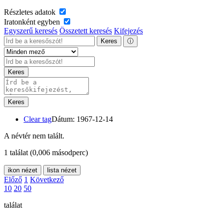
Részletes adatok
Iratonként egyben
Egyszerű keresés
Összetett keresés
Kifejezés
Keres
ⓘ
Keres
Keres
Clear tag
Dátum: 1967-12-14
A névtér nem talált.
1 találat
(0,006 másodperc)
ikon nézet
lista nézet
Előző
1
Következő
10
20
50
találat