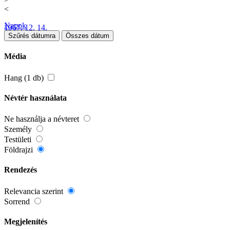
<
Napok
1967. 12. 14.
Szűrés dátumra
Összes dátum
Média
Hang (1 db)
Névtér használata
Ne használja a névteret
Személy
Testületi
Földrajzi
Rendezés
Relevancia szerint
Sorrend
Megjelenítés