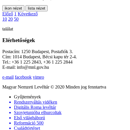
ikon nézet
lista nézet
Előző
1
Következő
10
20
50
találat
Elérhetőségek
Postacím: 1250 Budapest, Postafiók 3.
Cím: 1014 Budapest, Bécsi kapu tér 2-4.
Tel.: +36 1 225 2843, +36 1 225 2844
E-mail: info@mnl.gov.hu
e-mail
facebook
vimeo
Magyar Nemzeti Levéltár © 2020 Minden jog fenntartva
Gyűjtemények
Rendszerváltás vidéken
Digitális Roma levéltár
Szovjetunióba elhurcoltak
Első világháború
Reformáció 500
Családtörténet