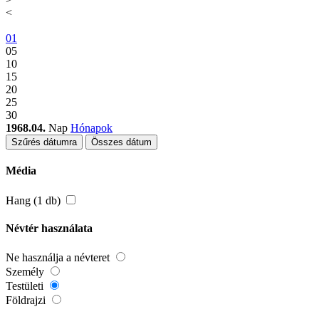
<
01
05
10
15
20
25
30
1968.04.
Nap
Hónapok
Szűrés dátumra
Összes dátum
Média
Hang (1 db)
Névtér használata
Ne használja a névteret
Személy
Testületi
Földrajzi