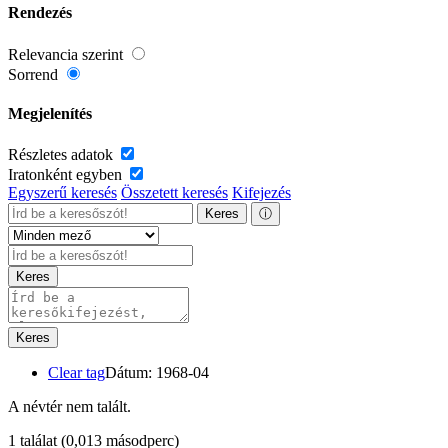
Rendezés
Relevancia szerint
Sorrend
Megjelenítés
Részletes adatok
Iratonként egyben
Egyszerű keresés
Összetett keresés
Kifejezés
Keres
ⓘ
Keres
Keres
Clear tag
Dátum: 1968-04
A névtér nem talált.
1 találat
(0,013 másodperc)