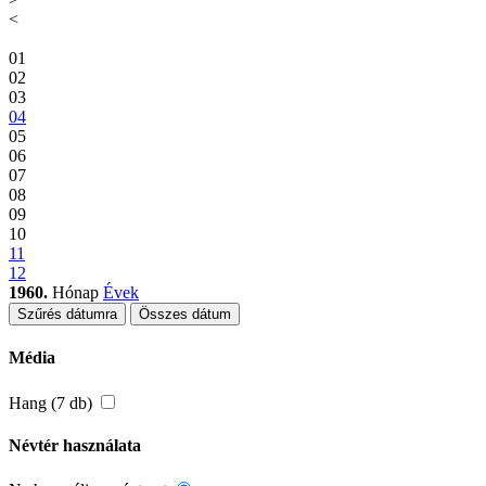
<
01
02
03
04
05
06
07
08
09
10
11
12
1960.
Hónap
Évek
Szűrés dátumra
Összes dátum
Média
Hang (7 db)
Névtér használata