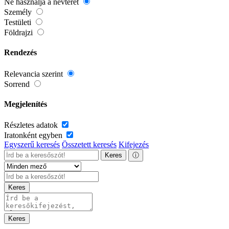
Ne használja a névteret
Személy
Testületi
Földrajzi
Rendezés
Relevancia szerint
Sorrend
Megjelenítés
Részletes adatok
Iratonként egyben
Egyszerű keresés
Összetett keresés
Kifejezés
Keres
ⓘ
Keres
Keres