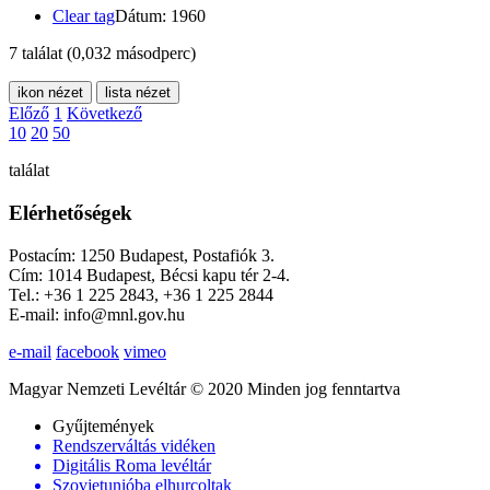
Clear tag
Dátum: 1960
7 találat
(0,032 másodperc)
ikon nézet
lista nézet
Előző
1
Következő
10
20
50
találat
Elérhetőségek
Postacím: 1250 Budapest, Postafiók 3.
Cím: 1014 Budapest, Bécsi kapu tér 2-4.
Tel.: +36 1 225 2843, +36 1 225 2844
E-mail: info@mnl.gov.hu
e-mail
facebook
vimeo
Magyar Nemzeti Levéltár © 2020 Minden jog fenntartva
Gyűjtemények
Rendszerváltás vidéken
Digitális Roma levéltár
Szovjetunióba elhurcoltak