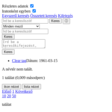
Részletes adatok
Iratonként egyben
Egyszerű keresés
Összetett keresés
Kifejezés
Keres
ⓘ
Keres
Keres
Clear tag
Dátum: 1961-03-15
A névtér nem talált.
1 találat
(0,009 másodperc)
ikon nézet
lista nézet
Előző
1
Következő
10
20
50
találat