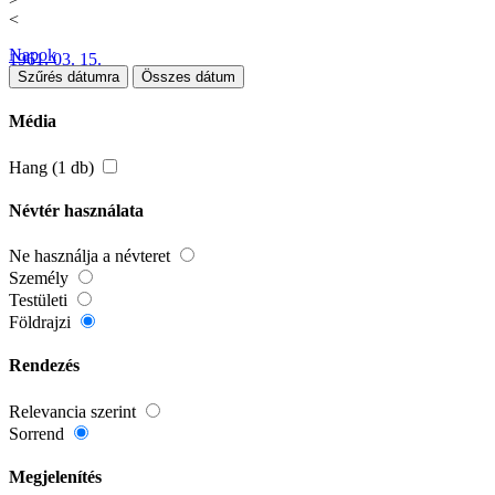
<
Napok
1961. 03. 15.
Szűrés dátumra
Összes dátum
Média
Hang (1 db)
Névtér használata
Ne használja a névteret
Személy
Testületi
Földrajzi
Rendezés
Relevancia szerint
Sorrend
Megjelenítés