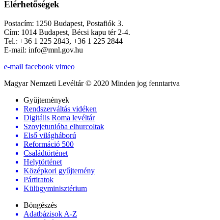
Elérhetőségek
Postacím: 1250 Budapest, Postafiók 3.
Cím: 1014 Budapest, Bécsi kapu tér 2-4.
Tel.: +36 1 225 2843, +36 1 225 2844
E-mail: info@mnl.gov.hu
e-mail
facebook
vimeo
Magyar Nemzeti Levéltár © 2020 Minden jog fenntartva
Gyűjtemények
Rendszerváltás vidéken
Digitális Roma levéltár
Szovjetunióba elhurcoltak
Első világháború
Reformáció 500
Családtörténet
Helytörténet
Középkori gyűjtemény
Pártiratok
Külügyminisztérium
Böngészés
Adatbázisok A-Z