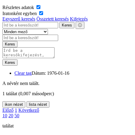
Részletes adatok
Iratonként egyben
Egyszerű keresés
Összetett keresés
Kifejezés
Keres
ⓘ
Keres
Keres
Clear tag
Dátum: 1976-01-16
A névtér nem talált.
1 találat
(0,007 másodperc)
ikon nézet
lista nézet
Előző
1
Következő
10
20
50
találat