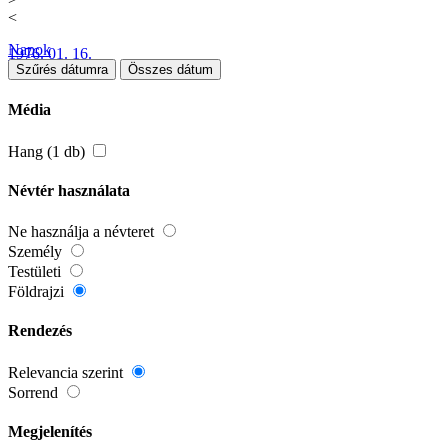
<
Napok
1976. 01. 16.
Szűrés dátumra
Összes dátum
Média
Hang (1 db)
Névtér használata
Ne használja a névteret
Személy
Testületi
Földrajzi
Rendezés
Relevancia szerint
Sorrend
Megjelenítés