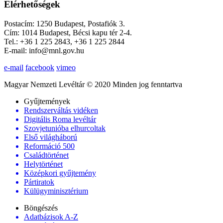
Elérhetőségek
Postacím: 1250 Budapest, Postafiók 3.
Cím: 1014 Budapest, Bécsi kapu tér 2-4.
Tel.: +36 1 225 2843, +36 1 225 2844
E-mail: info@mnl.gov.hu
e-mail
facebook
vimeo
Magyar Nemzeti Levéltár © 2020 Minden jog fenntartva
Gyűjtemények
Rendszerváltás vidéken
Digitális Roma levéltár
Szovjetunióba elhurcoltak
Első világháború
Reformáció 500
Családtörténet
Helytörténet
Középkori gyűjtemény
Pártiratok
Külügyminisztérium
Böngészés
Adatbázisok A-Z