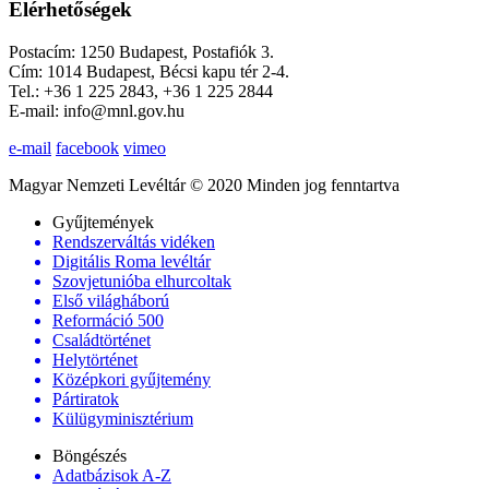
Elérhetőségek
Postacím: 1250 Budapest, Postafiók 3.
Cím: 1014 Budapest, Bécsi kapu tér 2-4.
Tel.: +36 1 225 2843, +36 1 225 2844
E-mail: info@mnl.gov.hu
e-mail
facebook
vimeo
Magyar Nemzeti Levéltár © 2020 Minden jog fenntartva
Gyűjtemények
Rendszerváltás vidéken
Digitális Roma levéltár
Szovjetunióba elhurcoltak
Első világháború
Reformáció 500
Családtörténet
Helytörténet
Középkori gyűjtemény
Pártiratok
Külügyminisztérium
Böngészés
Adatbázisok A-Z