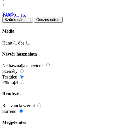
<
Napok
1976. 01. 16.
Szűrés dátumra
Összes dátum
Média
Hang (1 db)
Névtér használata
Ne használja a névteret
Személy
Testületi
Földrajzi
Rendezés
Relevancia szerint
Sorrend
Megjelenítés