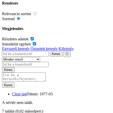
Rendezés
Relevancia szerint
Sorrend
Megjelenítés
Részletes adatok
Iratonként egyben
Egyszerű keresés
Összetett keresés
Kifejezés
Keres
ⓘ
Keres
Keres
Clear tag
Dátum: 1977-03
A névtér nem talált.
7 találat
(0,02 másodperc)