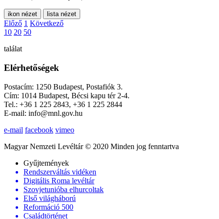
ikon nézet
lista nézet
Előző
1
Következő
10
20
50
találat
Elérhetőségek
Postacím: 1250 Budapest, Postafiók 3.
Cím: 1014 Budapest, Bécsi kapu tér 2-4.
Tel.: +36 1 225 2843, +36 1 225 2844
E-mail: info@mnl.gov.hu
e-mail
facebook
vimeo
Magyar Nemzeti Levéltár © 2020 Minden jog fenntartva
Gyűjtemények
Rendszerváltás vidéken
Digitális Roma levéltár
Szovjetunióba elhurcoltak
Első világháború
Reformáció 500
Családtörténet