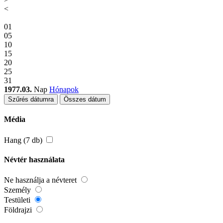
<
01
05
10
15
20
25
31
1977.03.
Nap
Hónapok
Szűrés dátumra
Összes dátum
Média
Hang (7 db)
Névtér használata
Ne használja a névteret
Személy
Testületi
Földrajzi