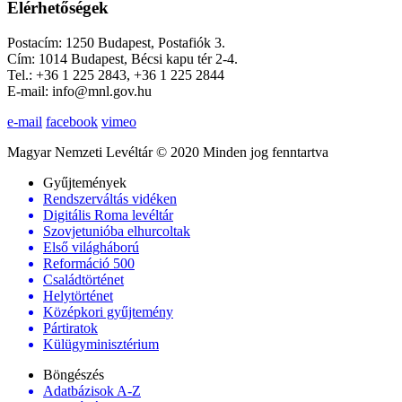
Elérhetőségek
Postacím: 1250 Budapest, Postafiók 3.
Cím: 1014 Budapest, Bécsi kapu tér 2-4.
Tel.: +36 1 225 2843, +36 1 225 2844
E-mail: info@mnl.gov.hu
e-mail
facebook
vimeo
Magyar Nemzeti Levéltár © 2020 Minden jog fenntartva
Gyűjtemények
Rendszerváltás vidéken
Digitális Roma levéltár
Szovjetunióba elhurcoltak
Első világháború
Reformáció 500
Családtörténet
Helytörténet
Középkori gyűjtemény
Pártiratok
Külügyminisztérium
Böngészés
Adatbázisok A-Z