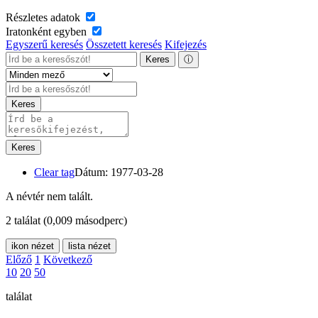
Részletes adatok
Iratonként egyben
Egyszerű keresés
Összetett keresés
Kifejezés
Keres
ⓘ
Keres
Keres
Clear tag
Dátum: 1977-03-28
A névtér nem talált.
2 találat
(0,009 másodperc)
ikon nézet
lista nézet
Előző
1
Következő
10
20
50
találat