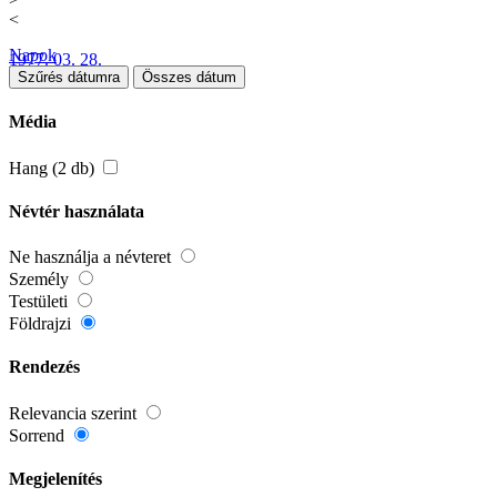
<
Napok
1977. 03. 28.
Szűrés dátumra
Összes dátum
Média
Hang (2 db)
Névtér használata
Ne használja a névteret
Személy
Testületi
Földrajzi
Rendezés
Relevancia szerint
Sorrend
Megjelenítés