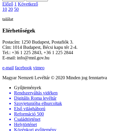
Előző
1
Következő
10
20
50
találat
Elérhetőségek
Postacím: 1250 Budapest, Postafiók 3.
Cím: 1014 Budapest, Bécsi kapu tér 2-4.
Tel.: +36 1 225 2843, +36 1 225 2844
E-mail: info@mnl.gov.hu
e-mail
facebook
vimeo
Magyar Nemzeti Levéltár © 2020 Minden jog fenntartva
Gyűjtemények
Rendszerváltás vidéken
Digitális Roma levéltár
Szovjetunióba elhurcoltak
Első világháború
Reformáció 500
Családtörténet
Helytörténet
Középkori gyűjtemény