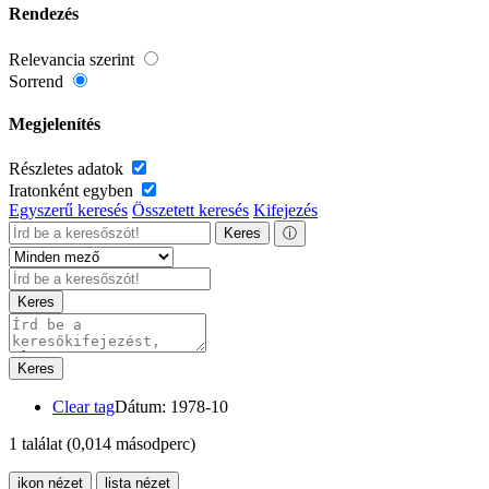
Rendezés
Relevancia szerint
Sorrend
Megjelenítés
Részletes adatok
Iratonként egyben
Egyszerű keresés
Összetett keresés
Kifejezés
Keres
ⓘ
Keres
Keres
Clear tag
Dátum: 1978-10
1 találat
(0,014 másodperc)
ikon nézet
lista nézet