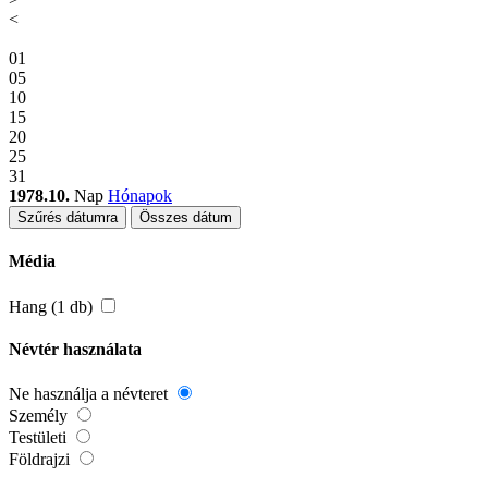
<
01
05
10
15
20
25
31
1978.10.
Nap
Hónapok
Szűrés dátumra
Összes dátum
Média
Hang (1 db)
Névtér használata
Ne használja a névteret
Személy
Testületi
Földrajzi