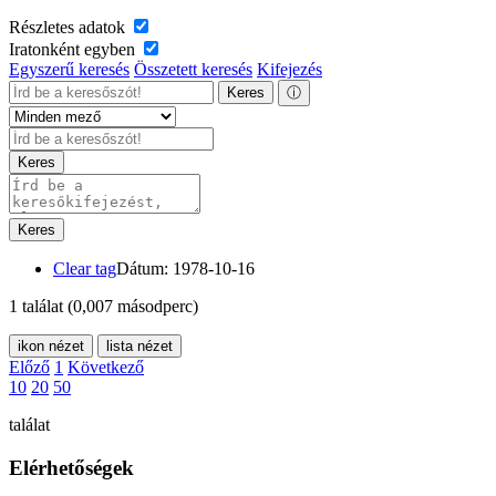
Részletes adatok
Iratonként egyben
Egyszerű keresés
Összetett keresés
Kifejezés
Keres
ⓘ
Keres
Keres
Clear tag
Dátum: 1978-10-16
1 találat
(0,007 másodperc)
ikon nézet
lista nézet
Előző
1
Következő
10
20
50
találat
Elérhetőségek