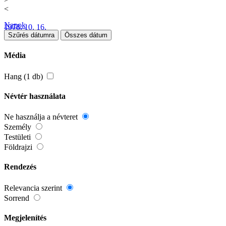
<
Napok
1978. 10. 16.
Szűrés dátumra
Összes dátum
Média
Hang (1 db)
Névtér használata
Ne használja a névteret
Személy
Testületi
Földrajzi
Rendezés
Relevancia szerint
Sorrend
Megjelenítés