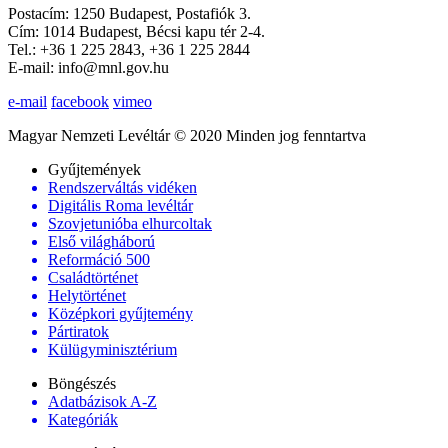
Postacím: 1250 Budapest, Postafiók 3.
Cím: 1014 Budapest, Bécsi kapu tér 2-4.
Tel.: +36 1 225 2843, +36 1 225 2844
E-mail: info@mnl.gov.hu
e-mail
facebook
vimeo
Magyar Nemzeti Levéltár © 2020 Minden jog fenntartva
Gyűjtemények
Rendszerváltás vidéken
Digitális Roma levéltár
Szovjetunióba elhurcoltak
Első világháború
Reformáció 500
Családtörténet
Helytörténet
Középkori gyűjtemény
Pártiratok
Külügyminisztérium
Böngészés
Adatbázisok A-Z
Kategóriák