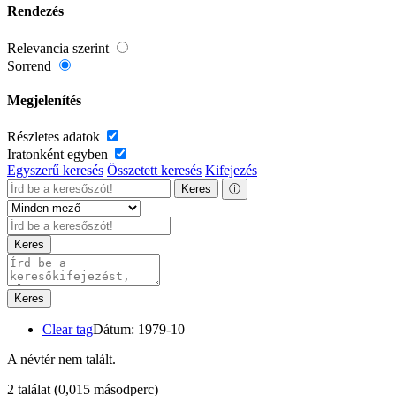
Rendezés
Relevancia szerint
Sorrend
Megjelenítés
Részletes adatok
Iratonként egyben
Egyszerű keresés
Összetett keresés
Kifejezés
Keres
ⓘ
Keres
Keres
Clear tag
Dátum: 1979-10
A névtér nem talált.
2 találat
(0,015 másodperc)