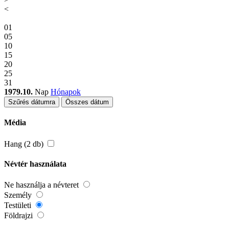
<
01
05
10
15
20
25
31
1979.10.
Nap
Hónapok
Szűrés dátumra
Összes dátum
Média
Hang (2 db)
Névtér használata
Ne használja a névteret
Személy
Testületi
Földrajzi