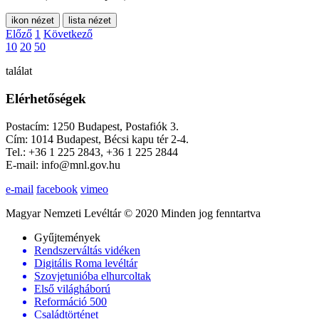
ikon nézet
lista nézet
Előző
1
Következő
10
20
50
találat
Elérhetőségek
Postacím: 1250 Budapest, Postafiók 3.
Cím: 1014 Budapest, Bécsi kapu tér 2-4.
Tel.: +36 1 225 2843, +36 1 225 2844
E-mail: info@mnl.gov.hu
e-mail
facebook
vimeo
Magyar Nemzeti Levéltár © 2020 Minden jog fenntartva
Gyűjtemények
Rendszerváltás vidéken
Digitális Roma levéltár
Szovjetunióba elhurcoltak
Első világháború
Reformáció 500
Családtörténet