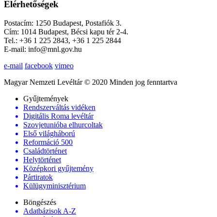
Elérhetőségek
Postacím: 1250 Budapest, Postafiók 3.
Cím: 1014 Budapest, Bécsi kapu tér 2-4.
Tel.: +36 1 225 2843, +36 1 225 2844
E-mail: info@mnl.gov.hu
e-mail
facebook
vimeo
Magyar Nemzeti Levéltár © 2020 Minden jog fenntartva
Gyűjtemények
Rendszerváltás vidéken
Digitális Roma levéltár
Szovjetunióba elhurcoltak
Első világháború
Reformáció 500
Családtörténet
Helytörténet
Középkori gyűjtemény
Pártiratok
Külügyminisztérium
Böngészés
Adatbázisok A-Z