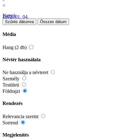
<
Napok
1972. 01. 04.
Szűrés dátumra
Összes dátum
Média
Hang (2 db)
Névtér használata
Ne használja a névteret
Személy
Testületi
Földrajzi
Rendezés
Relevancia szerint
Sorrend
Megjelenítés