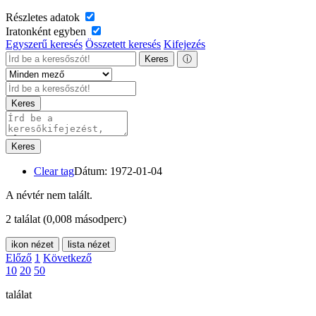
Részletes adatok
Iratonként egyben
Egyszerű keresés
Összetett keresés
Kifejezés
Keres
ⓘ
Keres
Keres
Clear tag
Dátum: 1972-01-04
A névtér nem talált.
2 találat
(0,008 másodperc)
ikon nézet
lista nézet
Előző
1
Következő
10
20
50
találat