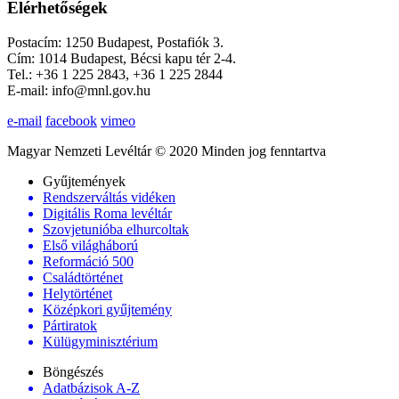
Elérhetőségek
Postacím: 1250 Budapest, Postafiók 3.
Cím: 1014 Budapest, Bécsi kapu tér 2-4.
Tel.: +36 1 225 2843, +36 1 225 2844
E-mail: info@mnl.gov.hu
e-mail
facebook
vimeo
Magyar Nemzeti Levéltár © 2020 Minden jog fenntartva
Gyűjtemények
Rendszerváltás vidéken
Digitális Roma levéltár
Szovjetunióba elhurcoltak
Első világháború
Reformáció 500
Családtörténet
Helytörténet
Középkori gyűjtemény
Pártiratok
Külügyminisztérium
Böngészés
Adatbázisok A-Z