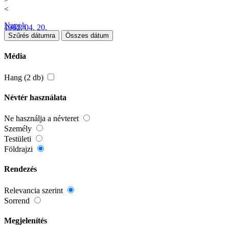
<
Napok
1982. 04. 20.
Szűrés dátumra
Összes dátum
Média
Hang (2 db)
Névtér használata
Ne használja a névteret
Személy
Testületi
Földrajzi
Rendezés
Relevancia szerint
Sorrend
Megjelenítés