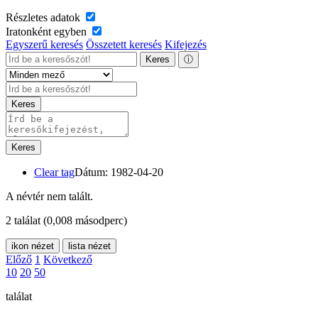
Részletes adatok
Iratonként egyben
Egyszerű keresés
Összetett keresés
Kifejezés
Keres
ⓘ
Keres
Keres
Clear tag
Dátum: 1982-04-20
A névtér nem talált.
2 találat
(0,008 másodperc)
ikon nézet
lista nézet
Előző
1
Következő
10
20
50
találat