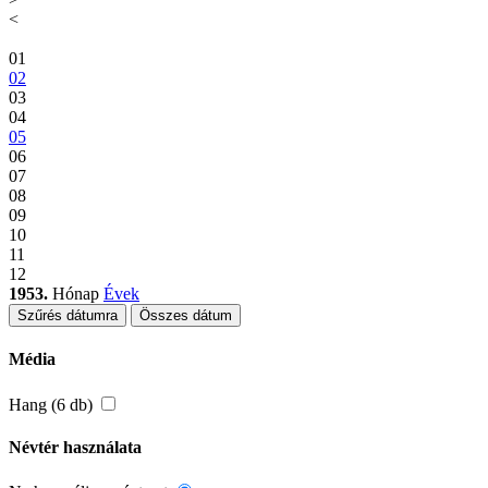
<
01
02
03
04
05
06
07
08
09
10
11
12
1953.
Hónap
Évek
Szűrés dátumra
Összes dátum
Média
Hang (6 db)
Névtér használata