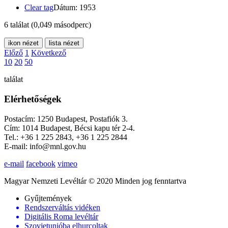
Clear tag
Dátum: 1953
6 találat
(0,049 másodperc)
ikon nézet
lista nézet
Előző
1
Következő
10
20
50
találat
Elérhetőségek
Postacím: 1250 Budapest, Postafiók 3.
Cím: 1014 Budapest, Bécsi kapu tér 2-4.
Tel.: +36 1 225 2843, +36 1 225 2844
E-mail: info@mnl.gov.hu
e-mail
facebook
vimeo
Magyar Nemzeti Levéltár © 2020 Minden jog fenntartva
Gyűjtemények
Rendszerváltás vidéken
Digitális Roma levéltár
Szovjetunióba elhurcoltak