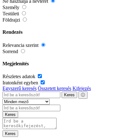
Ne használja a névteret
Személy
Testületi
Földrajzi
Rendezés
Relevancia szerint
Sorrend
Megjelenítés
Részletes adatok
Iratonként egyben
Egyszerű keresés
Összetett keresés
Kifejezés
Keres
ⓘ
Keres
Keres