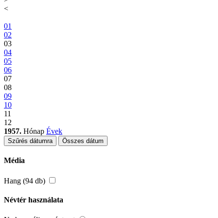
<
01
02
03
04
05
06
07
08
09
10
11
12
1957.
Hónap
Évek
Szűrés dátumra
Összes dátum
Média
Hang (94 db)
Névtér használata