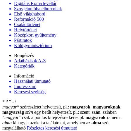
Digitális Roma levéltár
Szovjetunióba elhurcoltak
Első világháború
Reformáció 500
Családtörténet
Helytörténet
Középkori gyűjtemény
Pártiratok
Külügyminisztérium
Böngészés
Adatbázisok A-Z
Kategóriák
Információ
Használati útmutató
Impresszum
Keresési segítség
*
?
"
-
\
magyar
*
szórészletet helyettesít, pl.:
magyarok
,
magyaroknak
,
magyarság
sz
?
n
egy betűt helyettesít, pl.: sz
e
nt, sz
á
n, sz
í
nben
"
magyar
"
csak a pontos kifejezésre keres pl.
magyarok
-ra nem
-
alma
kihagyja azokat a találatokat, amelyben az
alma
szó
megtalálható
Részletes keresési útmutató