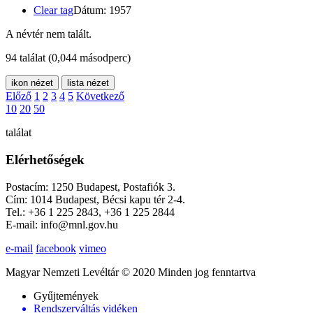
Clear tag
Dátum: 1957
A névtér nem talált.
94 találat
(0,044 másodperc)
ikon nézet
lista nézet
Előző
1
2
3
4
5
Következő
10
20
50
találat
Elérhetőségek
Postacím: 1250 Budapest, Postafiók 3.
Cím: 1014 Budapest, Bécsi kapu tér 2-4.
Tel.: +36 1 225 2843, +36 1 225 2844
E-mail: info@mnl.gov.hu
e-mail
facebook
vimeo
Magyar Nemzeti Levéltár © 2020 Minden jog fenntartva
Gyűjtemények
Rendszerváltás vidéken