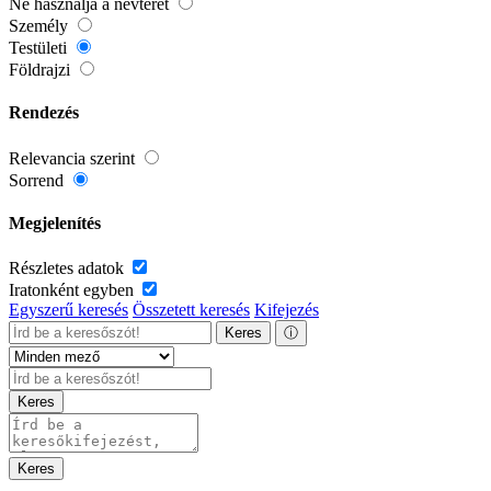
Ne használja a névteret
Személy
Testületi
Földrajzi
Rendezés
Relevancia szerint
Sorrend
Megjelenítés
Részletes adatok
Iratonként egyben
Egyszerű keresés
Összetett keresés
Kifejezés
Keres
ⓘ
Keres
Keres