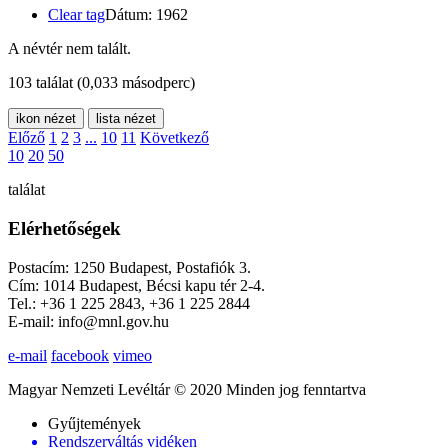
Clear tag
Dátum: 1962
A névtér nem talált.
103 találat
(0,033 másodperc)
ikon nézet
lista nézet
Előző
1
2
3
...
10
11
Következő
10
20
50
találat
Elérhetőségek
Postacím: 1250 Budapest, Postafiók 3.
Cím: 1014 Budapest, Bécsi kapu tér 2-4.
Tel.: +36 1 225 2843, +36 1 225 2844
E-mail: info@mnl.gov.hu
e-mail
facebook
vimeo
Magyar Nemzeti Levéltár © 2020 Minden jog fenntartva
Gyűjtemények
Rendszerváltás vidéken