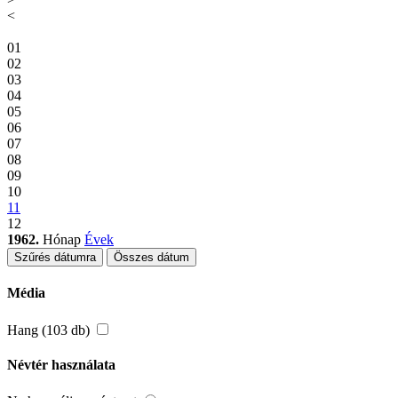
<
01
02
03
04
05
06
07
08
09
10
11
12
1962.
Hónap
Évek
Szűrés dátumra
Összes dátum
Média
Hang (103 db)
Névtér használata