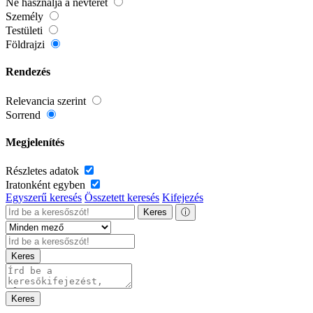
Ne használja a névteret
Személy
Testületi
Földrajzi
Rendezés
Relevancia szerint
Sorrend
Megjelenítés
Részletes adatok
Iratonként egyben
Egyszerű keresés
Összetett keresés
Kifejezés
Keres
ⓘ
Keres
Keres