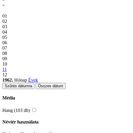
<
01
02
03
04
05
06
07
08
09
10
11
12
1962.
Hónap
Évek
Szűrés dátumra
Összes dátum
Média
Hang (103 db)
Névtér használata