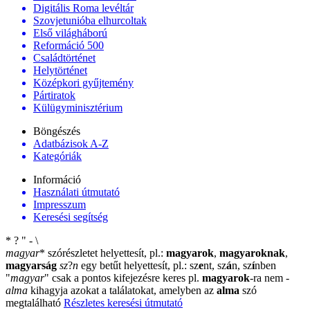
Digitális Roma levéltár
Szovjetunióba elhurcoltak
Első világháború
Reformáció 500
Családtörténet
Helytörténet
Középkori gyűjtemény
Pártiratok
Külügyminisztérium
Böngészés
Adatbázisok A-Z
Kategóriák
Információ
Használati útmutató
Impresszum
Keresési segítség
*
?
"
-
\
magyar
*
szórészletet helyettesít, pl.:
magyarok
,
magyaroknak
,
magyarság
sz
?
n
egy betűt helyettesít, pl.: sz
e
nt, sz
á
n, sz
í
nben
"
magyar
"
csak a pontos kifejezésre keres pl.
magyarok
-ra nem
-
alma
kihagyja azokat a találatokat, amelyben az
alma
szó
megtalálható
Részletes keresési útmutató