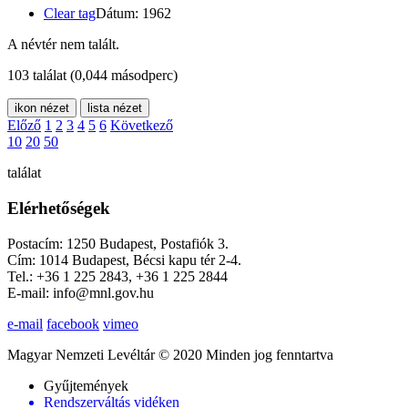
Clear tag
Dátum: 1962
A névtér nem talált.
103 találat
(0,044 másodperc)
ikon nézet
lista nézet
Előző
1
2
3
4
5
6
Következő
10
20
50
találat
Elérhetőségek
Postacím: 1250 Budapest, Postafiók 3.
Cím: 1014 Budapest, Bécsi kapu tér 2-4.
Tel.: +36 1 225 2843, +36 1 225 2844
E-mail: info@mnl.gov.hu
e-mail
facebook
vimeo
Magyar Nemzeti Levéltár © 2020 Minden jog fenntartva
Gyűjtemények
Rendszerváltás vidéken