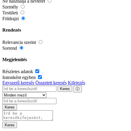
Ne használja a névteret
Személy
Testületi
Földrajzi
Rendezés
Relevancia szerint
Sorrend
Megjelenítés
Részletes adatok
Iratonként egyben
Egyszerű keresés
Összetett keresés
Kifejezés
Keres
ⓘ
Keres
Keres