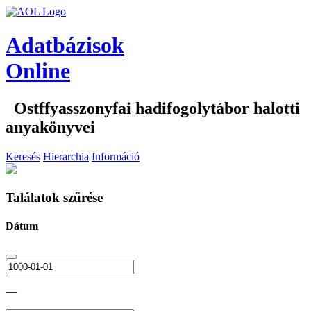
Adatbázisok
Online
Ostffyasszonyfai hadifogolytábor halotti
anyakönyvei
Keresés
Hierarchia
Információ
Találatok szűrése
Dátum
—