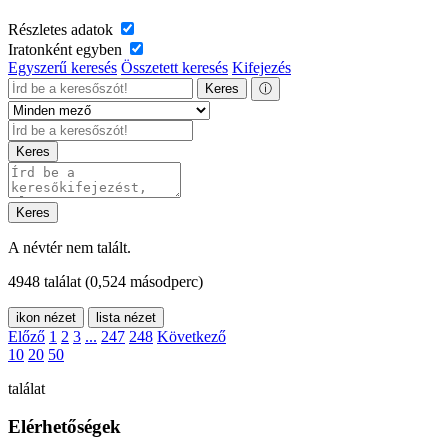
Részletes adatok
Iratonként egyben
Egyszerű keresés
Összetett keresés
Kifejezés
Keres
ⓘ
Keres
Keres
A névtér nem talált.
4948 találat
(0,524 másodperc)
ikon nézet
lista nézet
Előző
1
2
3
...
247
248
Következő
10
20
50
találat
Elérhetőségek