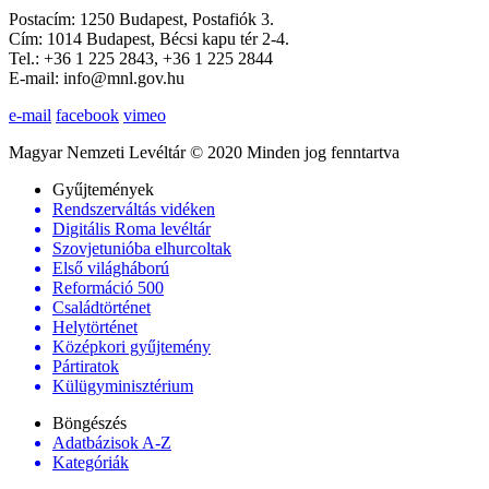
Postacím: 1250 Budapest, Postafiók 3.
Cím: 1014 Budapest, Bécsi kapu tér 2-4.
Tel.: +36 1 225 2843, +36 1 225 2844
E-mail: info@mnl.gov.hu
e-mail
facebook
vimeo
Magyar Nemzeti Levéltár © 2020 Minden jog fenntartva
Gyűjtemények
Rendszerváltás vidéken
Digitális Roma levéltár
Szovjetunióba elhurcoltak
Első világháború
Reformáció 500
Családtörténet
Helytörténet
Középkori gyűjtemény
Pártiratok
Külügyminisztérium
Böngészés
Adatbázisok A-Z
Kategóriák