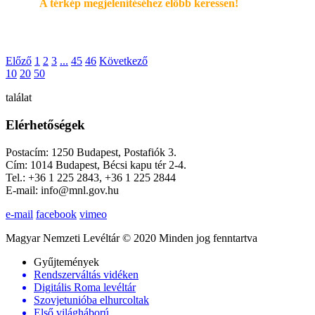
A térkép megjelenítéséhez elöbb keressen!
Előző
1
2
3
...
45
46
Következő
10
20
50
találat
Elérhetőségek
Postacím: 1250 Budapest, Postafiók 3.
Cím: 1014 Budapest, Bécsi kapu tér 2-4.
Tel.: +36 1 225 2843, +36 1 225 2844
E-mail: info@mnl.gov.hu
e-mail
facebook
vimeo
Magyar Nemzeti Levéltár © 2020 Minden jog fenntartva
Gyűjtemények
Rendszerváltás vidéken
Digitális Roma levéltár
Szovjetunióba elhurcoltak
Első világháború