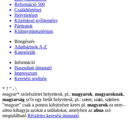
Reformáció 500
Családtörténet
Helytörténet
Középkori gyűjtemény
Pártiratok
Külügyminisztérium
Böngészés
Adatbázisok A-Z
Kategóriák
Információ
Használati útmutató
Impresszum
Keresési segítség
*
?
"
-
\
magyar
*
szórészletet helyettesít, pl.:
magyarok
,
magyaroknak
,
magyarság
sz
?
n
egy betűt helyettesít, pl.: sz
e
nt, sz
á
n, sz
í
nben
"
magyar
"
csak a pontos kifejezésre keres pl.
magyarok
-ra nem
-
alma
kihagyja azokat a találatokat, amelyben az
alma
szó
megtalálható
Részletes keresési útmutató