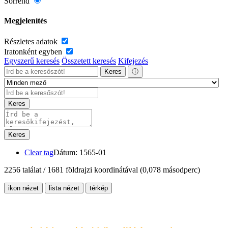
Sorrend
Megjelenítés
Részletes adatok
Iratonként egyben
Egyszerű keresés
Összetett keresés
Kifejezés
Keres
ⓘ
Keres
Keres
Clear tag
Dátum: 1565-01
2256 találat / 1681 földrajzi koordinátával
(0,078 másodperc)
ikon nézet
lista nézet
térkép