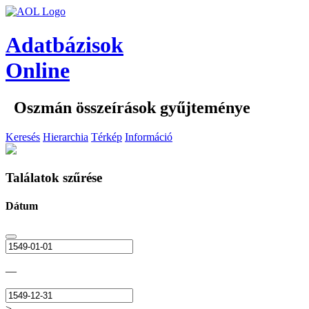
Adatbázisok
Online
Oszmán összeírások gyűjteménye
Keresés
Hierarchia
Térkép
Információ
Találatok szűrése
Dátum
—
>