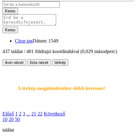
Keres
Keres
Clear tag
Dátum: 1549
437 találat / 401 földrajzi koordinátával
(0,029 másodperc)
ikon nézet
lista nézet
térkép
A térkép megjelenítéséhez elöbb keressen!
Előző
1
2
3
...
21
22
Következő
10
20
50
találat