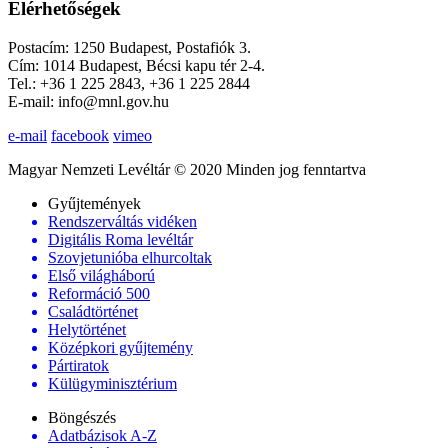
Elérhetőségek
Postacím: 1250 Budapest, Postafiók 3.
Cím: 1014 Budapest, Bécsi kapu tér 2-4.
Tel.: +36 1 225 2843, +36 1 225 2844
E-mail: info@mnl.gov.hu
e-mail
facebook
vimeo
Magyar Nemzeti Levéltár © 2020 Minden jog fenntartva
Gyűjtemények
Rendszerváltás vidéken
Digitális Roma levéltár
Szovjetunióba elhurcoltak
Első világháború
Reformáció 500
Családtörténet
Helytörténet
Középkori gyűjtemény
Pártiratok
Külügyminisztérium
Böngészés
Adatbázisok A-Z