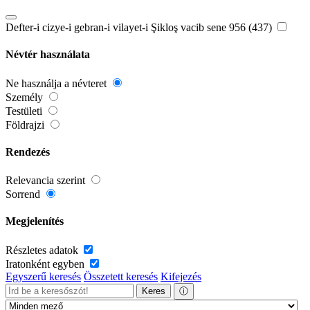
Defter-i cizye-i gebran-i vilayet-i Şikloş vacib sene 956 (437)
Névtér használata
Ne használja a névteret
Személy
Testületi
Földrajzi
Rendezés
Relevancia szerint
Sorrend
Megjelenítés
Részletes adatok
Iratonként egyben
Egyszerű keresés
Összetett keresés
Kifejezés
Keres
ⓘ