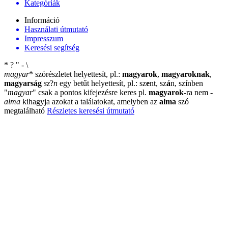
Kategóriák
Információ
Használati útmutató
Impresszum
Keresési segítség
*
?
"
-
\
magyar
*
szórészletet helyettesít, pl.:
magyarok
,
magyaroknak
,
magyarság
sz
?
n
egy betűt helyettesít, pl.: sz
e
nt, sz
á
n, sz
í
nben
"
magyar
"
csak a pontos kifejezésre keres pl.
magyarok
-ra nem
-
alma
kihagyja azokat a találatokat, amelyben az
alma
szó
megtalálható
Részletes keresési útmutató