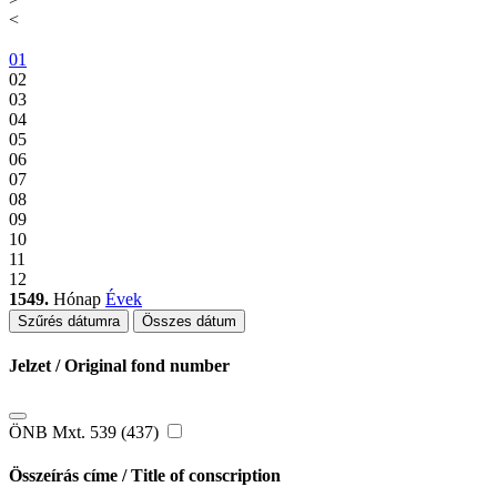
<
01
02
03
04
05
06
07
08
09
10
11
12
1549.
Hónap
Évek
Szűrés dátumra
Összes dátum
Jelzet / Original fond number
ÖNB Mxt. 539 (437)
Összeírás címe / Title of conscription