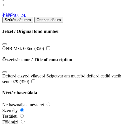
<
Napok
1571. 07. 24.
Szűrés dátumra
Összes dátum
Jelzet / Original fond number
ÖNB Mxt. 606/c (350)
Összeírás címe / Title of conscription
Defter-i cizye-i vilayet-i Szigetvar am muceb-i defter-i cedid vacib
sene 979 (350)
Névtér használata
Ne használja a névteret
Személy
Testületi
Földrajzi