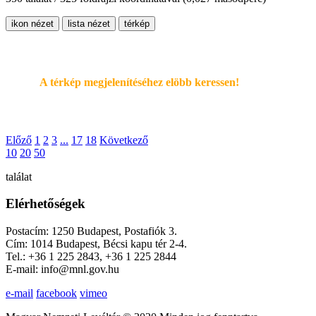
ikon nézet
lista nézet
térkép
A térkép megjelenítéséhez elöbb keressen!
Előző
1
2
3
...
17
18
Következő
10
20
50
találat
Elérhetőségek
Postacím: 1250 Budapest, Postafiók 3.
Cím: 1014 Budapest, Bécsi kapu tér 2-4.
Tel.: +36 1 225 2843, +36 1 225 2844
E-mail: info@mnl.gov.hu
e-mail
facebook
vimeo