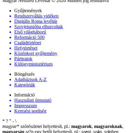
Magyar Nemzeti Levéltár © 2020 Minden jog fenntartva
Gyűjtemények
Rendszerváltás vidéken
Digitális Roma levéltár
Szovjetunióba elhurcoltak
Első világháború
Reformáció 500
Családtörténet
Helytörténet
Középkori gyűjtemény
Pártiratok
Külügyminisztérium
Böngészés
Adatbázisok A-Z
Kategóriák
Információ
Használati útmutató
Impresszum
Keresési segítség
*
?
"
-
\
magyar
*
szórészletet helyettesít, pl.:
magyarok
,
magyaroknak
,
magyarság
sz
?
n
egy betűt helyettesít, pl.: sz
e
nt, sz
á
n, sz
í
nben