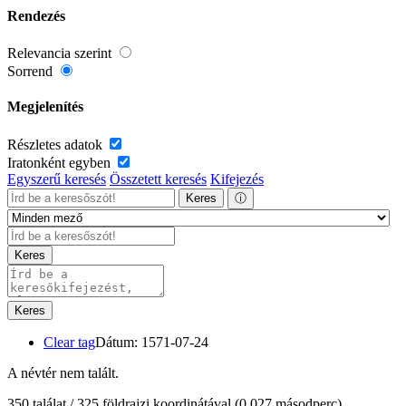
Rendezés
Relevancia szerint
Sorrend
Megjelenítés
Részletes adatok
Iratonként egyben
Egyszerű keresés
Összetett keresés
Kifejezés
Keres
ⓘ
Keres
Keres
Clear tag
Dátum: 1571-07-24
A névtér nem talált.
350 találat / 325 földrajzi koordinátával
(0,027 másodperc)