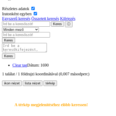
Részletes adatok
Iratonként egyben
Egyszerű keresés
Összetett keresés
Kifejezés
Keres
ⓘ
Keres
Keres
Clear tag
Dátum: 1690
1 találat / 1 földrajzi koordinátával
(0,007 másodperc)
ikon nézet
lista nézet
térkép
A térkép megjelenítéséhez elöbb keressen!