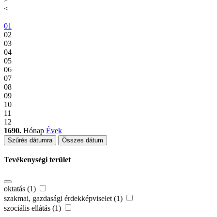
<
01
02
03
04
05
06
07
08
09
10
11
12
1690.
Hónap
Évek
Szűrés dátumra
Összes dátum
Tevékenységi terület
oktatás (1)
szakmai, gazdasági érdekképviselet (1)
szociális ellátás (1)