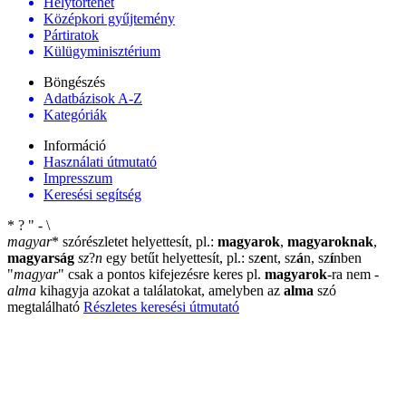
Helytörténet
Középkori gyűjtemény
Pártiratok
Külügyminisztérium
Böngészés
Adatbázisok A-Z
Kategóriák
Információ
Használati útmutató
Impresszum
Keresési segítség
*
?
"
-
\
magyar
*
szórészletet helyettesít, pl.:
magyarok
,
magyaroknak
,
magyarság
sz
?
n
egy betűt helyettesít, pl.: sz
e
nt, sz
á
n, sz
í
nben
"
magyar
"
csak a pontos kifejezésre keres pl.
magyarok
-ra nem
-
alma
kihagyja azokat a találatokat, amelyben az
alma
szó
megtalálható
Részletes keresési útmutató