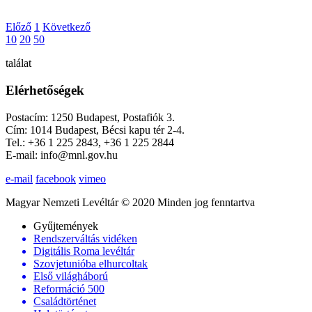
Előző
1
Következő
10
20
50
találat
Elérhetőségek
Postacím: 1250 Budapest, Postafiók 3.
Cím: 1014 Budapest, Bécsi kapu tér 2-4.
Tel.: +36 1 225 2843, +36 1 225 2844
E-mail: info@mnl.gov.hu
e-mail
facebook
vimeo
Magyar Nemzeti Levéltár © 2020 Minden jog fenntartva
Gyűjtemények
Rendszerváltás vidéken
Digitális Roma levéltár
Szovjetunióba elhurcoltak
Első világháború
Reformáció 500
Családtörténet