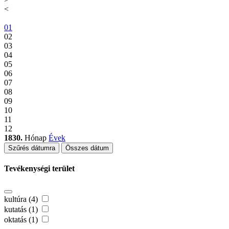
<
01
02
03
04
05
06
07
08
09
10
11
12
1830.
Hónap
Évek
Szűrés dátumra
Összes dátum
Tevékenységi terület
kultúra (4)
kutatás (1)
oktatás (1)