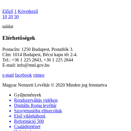
Előző
1
Következő
10
20
50
találat
Elérhetőségek
Postacím: 1250 Budapest, Postafiók 3.
Cím: 1014 Budapest, Bécsi kapu tér 2-4.
Tel.: +36 1 225 2843, +36 1 225 2844
E-mail: info@mnl.gov.hu
e-mail
facebook
vimeo
Magyar Nemzeti Levéltár © 2020 Minden jog fenntartva
Gyűjtemények
Rendszerváltás vidéken
Digitális Roma levéltár
Szovjetunióba elhurcoltak
Első világháború
Reformáció 500
Családtörténet