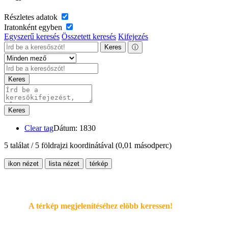
Részletes adatok
Iratonként egyben
Egyszerű keresés
Összetett keresés
Kifejezés
Keres
ⓘ
Keres
Keres
Clear tag
Dátum: 1830
5 találat / 5 földrajzi koordinátával
(0,01 másodperc)
ikon nézet
lista nézet
térkép
A térkép megjelenítéséhez elöbb keressen!