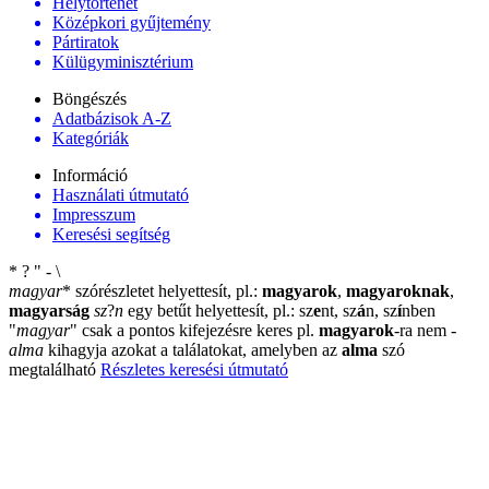
Helytörténet
Középkori gyűjtemény
Pártiratok
Külügyminisztérium
Böngészés
Adatbázisok A-Z
Kategóriák
Információ
Használati útmutató
Impresszum
Keresési segítség
*
?
"
-
\
magyar
*
szórészletet helyettesít, pl.:
magyarok
,
magyaroknak
,
magyarság
sz
?
n
egy betűt helyettesít, pl.: sz
e
nt, sz
á
n, sz
í
nben
"
magyar
"
csak a pontos kifejezésre keres pl.
magyarok
-ra nem
-
alma
kihagyja azokat a találatokat, amelyben az
alma
szó
megtalálható
Részletes keresési útmutató