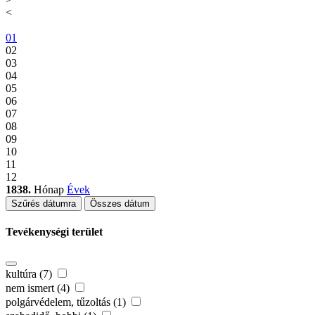
<
01
02
03
04
05
06
07
08
09
10
11
12
1838.
Hónap
Évek
Szűrés dátumra
Összes dátum
Tevékenységi terület
kultúra (7)
nem ismert (4)
polgárvédelem, tűzoltás (1)