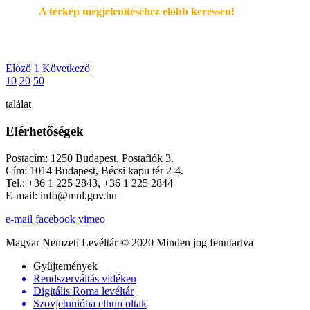
A térkép megjelenítéséhez elöbb keressen!
Előző
1
Következő
10
20
50
találat
Elérhetőségek
Postacím: 1250 Budapest, Postafiók 3.
Cím: 1014 Budapest, Bécsi kapu tér 2-4.
Tel.: +36 1 225 2843, +36 1 225 2844
E-mail: info@mnl.gov.hu
e-mail
facebook
vimeo
Magyar Nemzeti Levéltár © 2020 Minden jog fenntartva
Gyűjtemények
Rendszerváltás vidéken
Digitális Roma levéltár
Szovjetunióba elhurcoltak