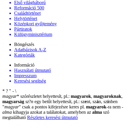
Első világháború
Reformáció 500
Családtörténet
Helytörténet
Középkori gyűjtemény
Pártiratok
Külügyminisztérium
Böngészés
Adatbázisok A-Z
Kategóriák
Információ
Használati útmutató
Impresszum
Keresési segítség
*
?
"
-
\
magyar
*
szórészletet helyettesít, pl.:
magyarok
,
magyaroknak
,
magyarság
sz
?
n
egy betűt helyettesít, pl.: sz
e
nt, sz
á
n, sz
í
nben
"
magyar
"
csak a pontos kifejezésre keres pl.
magyarok
-ra nem
-
alma
kihagyja azokat a találatokat, amelyben az
alma
szó
megtalálható
Részletes keresési útmutató