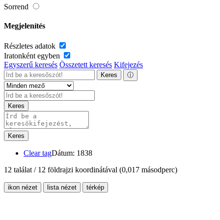
Sorrend
Megjelenítés
Részletes adatok
Iratonként egyben
Egyszerű keresés
Összetett keresés
Kifejezés
Keres
ⓘ
Keres
Keres
Clear tag
Dátum: 1838
12 találat / 12 földrajzi koordinátával
(0,017 másodperc)
ikon nézet
lista nézet
térkép