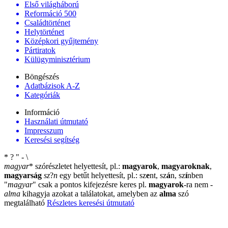
Első világháború
Reformáció 500
Családtörténet
Helytörténet
Középkori gyűjtemény
Pártiratok
Külügyminisztérium
Böngészés
Adatbázisok A-Z
Kategóriák
Információ
Használati útmutató
Impresszum
Keresési segítség
*
?
"
-
\
magyar
*
szórészletet helyettesít, pl.:
magyarok
,
magyaroknak
,
magyarság
sz
?
n
egy betűt helyettesít, pl.: sz
e
nt, sz
á
n, sz
í
nben
"
magyar
"
csak a pontos kifejezésre keres pl.
magyarok
-ra nem
-
alma
kihagyja azokat a találatokat, amelyben az
alma
szó
megtalálható
Részletes keresési útmutató