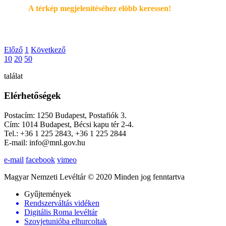
A térkép megjelenítéséhez elöbb keressen!
Előző
1
Következő
10
20
50
találat
Elérhetőségek
Postacím: 1250 Budapest, Postafiók 3.
Cím: 1014 Budapest, Bécsi kapu tér 2-4.
Tel.: +36 1 225 2843, +36 1 225 2844
E-mail: info@mnl.gov.hu
e-mail
facebook
vimeo
Magyar Nemzeti Levéltár © 2020 Minden jog fenntartva
Gyűjtemények
Rendszerváltás vidéken
Digitális Roma levéltár
Szovjetunióba elhurcoltak