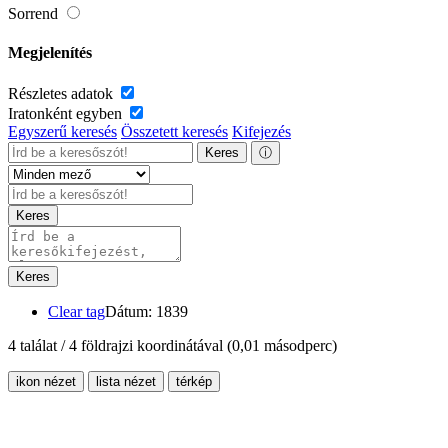
Sorrend
Megjelenítés
Részletes adatok
Iratonként egyben
Egyszerű keresés
Összetett keresés
Kifejezés
Keres
ⓘ
Keres
Keres
Clear tag
Dátum: 1839
4 találat / 4 földrajzi koordinátával
(0,01 másodperc)
ikon nézet
lista nézet
térkép