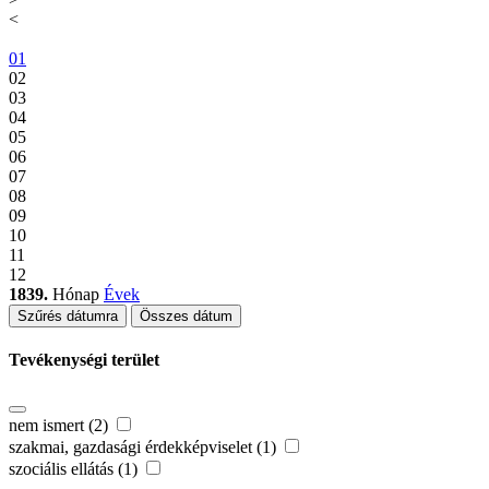
<
01
02
03
04
05
06
07
08
09
10
11
12
1839.
Hónap
Évek
Szűrés dátumra
Összes dátum
Tevékenységi terület
nem ismert (2)
szakmai, gazdasági érdekképviselet (1)
szociális ellátás (1)