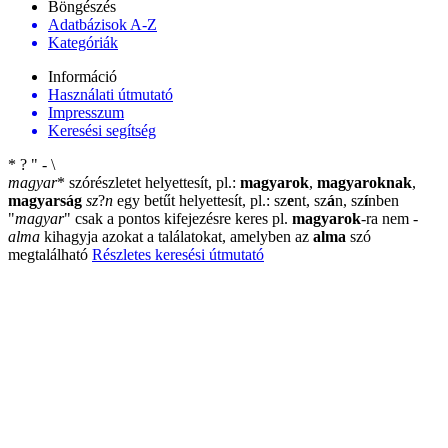
Böngészés
Adatbázisok A-Z
Kategóriák
Információ
Használati útmutató
Impresszum
Keresési segítség
*
?
"
-
\
magyar
*
szórészletet helyettesít, pl.:
magyarok
,
magyaroknak
,
magyarság
sz
?
n
egy betűt helyettesít, pl.: sz
e
nt, sz
á
n, sz
í
nben
"
magyar
"
csak a pontos kifejezésre keres pl.
magyarok
-ra nem
-
alma
kihagyja azokat a találatokat, amelyben az
alma
szó
megtalálható
Részletes keresési útmutató