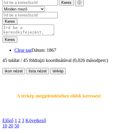
Keres
ⓘ
Keres
Keres
Clear tag
Dátum: 1867
45 találat / 45 földrajzi koordinátával
(0,026 másodperc)
ikon nézet
lista nézet
térkép
A térkép megjelenítéséhez elöbb keressen!
Előző
1
2
3
Következő
10
20
50