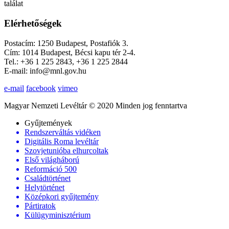
találat
Elérhetőségek
Postacím: 1250 Budapest, Postafiók 3.
Cím: 1014 Budapest, Bécsi kapu tér 2-4.
Tel.: +36 1 225 2843, +36 1 225 2844
E-mail: info@mnl.gov.hu
e-mail
facebook
vimeo
Magyar Nemzeti Levéltár © 2020 Minden jog fenntartva
Gyűjtemények
Rendszerváltás vidéken
Digitális Roma levéltár
Szovjetunióba elhurcoltak
Első világháború
Reformáció 500
Családtörténet
Helytörténet
Középkori gyűjtemény
Pártiratok
Külügyminisztérium