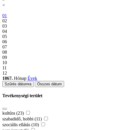
<
01
02
03
04
05
06
07
08
09
10
11
12
1867.
Hónap
Évek
Szűrés dátumra
Összes dátum
Tevékenységi terület
kultúra (23)
szabadidő, hobbi (11)
szociális ellátás (10)