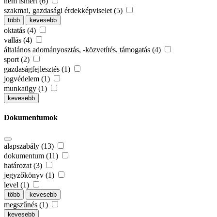
nem ismert (6)
szakmai, gazdasági érdekképviselet (5)
több
kevesebb
oktatás (4)
vallás (4)
általános adományosztás, -közvetítés, támogatás (4)
sport (2)
gazdaságfejlesztés (1)
jogvédelem (1)
munkaügy (1)
kevesebb
Dokumentumok
alapszabály (13)
dokumentum (11)
határozat (3)
jegyzőkönyv (1)
level (1)
több
kevesebb
megszűnés (1)
kevesebb