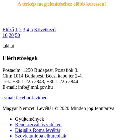
A térkép megjelenítéséhez elöbb keressen!
Előző
1
2
3
4
5
Következő
10
20
50
találat
Elérhetőségek
Postacím: 1250 Budapest, Postafiók 3.
Cím: 1014 Budapest, Bécsi kapu tér 2-4.
Tel.: +36 1 225 2843, +36 1 225 2844
E-mail: info@mnl.gov.hu
e-mail
facebook
vimeo
Magyar Nemzeti Levéltár © 2020 Minden jog fenntartva
Gyűjtemények
Rendszerváltás vidéken
Digitális Roma levéltár
Szovjetunióba elhurcoltak