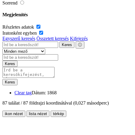
Sorrend
Megjelenítés
Részletes adatok
Iratonként egyben
Egyszerű keresés
Összetett keresés
Kifejezés
Keres
ⓘ
Keres
Keres
Clear tag
Dátum: 1868
87 találat / 87 földrajzi koordinátával
(0,027 másodperc)
ikon nézet
lista nézet
térkép