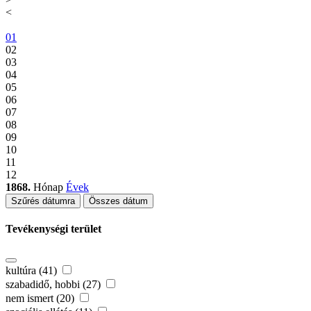
<
01
02
03
04
05
06
07
08
09
10
11
12
1868.
Hónap
Évek
Szűrés dátumra
Összes dátum
Tevékenységi terület
kultúra (41)
szabadidő, hobbi (27)
nem ismert (20)