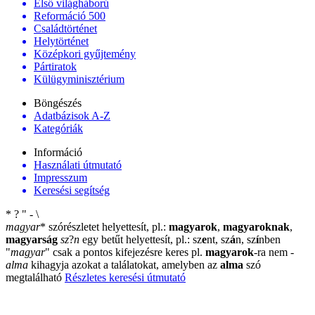
Első világháború
Reformáció 500
Családtörténet
Helytörténet
Középkori gyűjtemény
Pártiratok
Külügyminisztérium
Böngészés
Adatbázisok A-Z
Kategóriák
Információ
Használati útmutató
Impresszum
Keresési segítség
*
?
"
-
\
magyar
*
szórészletet helyettesít, pl.:
magyarok
,
magyaroknak
,
magyarság
sz
?
n
egy betűt helyettesít, pl.: sz
e
nt, sz
á
n, sz
í
nben
"
magyar
"
csak a pontos kifejezésre keres pl.
magyarok
-ra nem
-
alma
kihagyja azokat a találatokat, amelyben az
alma
szó
megtalálható
Részletes keresési útmutató