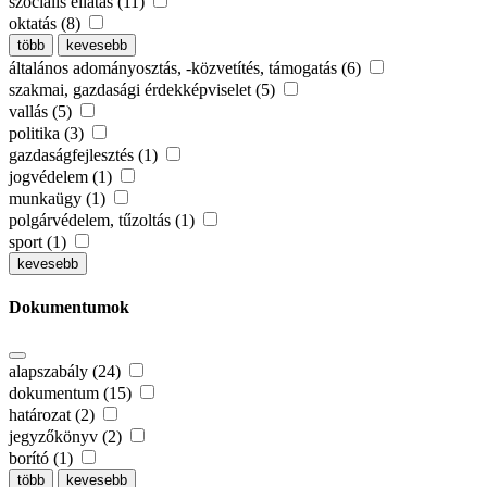
szociális ellátás (11)
oktatás (8)
több
kevesebb
általános adományosztás, -közvetítés, támogatás (6)
szakmai, gazdasági érdekképviselet (5)
vallás (5)
politika (3)
gazdaságfejlesztés (1)
jogvédelem (1)
munkaügy (1)
polgárvédelem, tűzoltás (1)
sport (1)
kevesebb
Dokumentumok
alapszabály (24)
dokumentum (15)
határozat (2)
jegyzőkönyv (2)
borító (1)
több
kevesebb