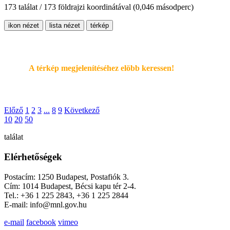
173 találat / 173 földrajzi koordinátával
(0,046 másodperc)
ikon nézet
lista nézet
térkép
A térkép megjelenítéséhez elöbb keressen!
Előző
1
2
3
...
8
9
Következő
10
20
50
találat
Elérhetőségek
Postacím: 1250 Budapest, Postafiók 3.
Cím: 1014 Budapest, Bécsi kapu tér 2-4.
Tel.: +36 1 225 2843, +36 1 225 2844
E-mail: info@mnl.gov.hu
e-mail
facebook
vimeo