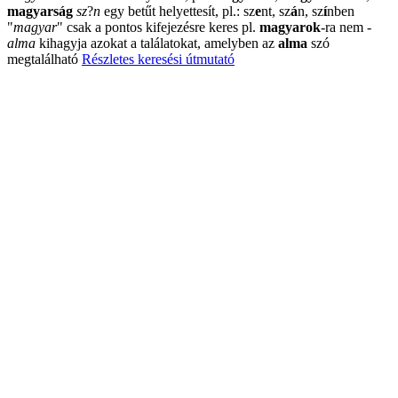
magyarság
sz
?
n
egy betűt helyettesít, pl.: sz
e
nt, sz
á
n, sz
í
nben
"
magyar
"
csak a pontos kifejezésre keres pl.
magyarok
-ra nem
-
alma
kihagyja azokat a találatokat, amelyben az
alma
szó
megtalálható
Részletes keresési útmutató