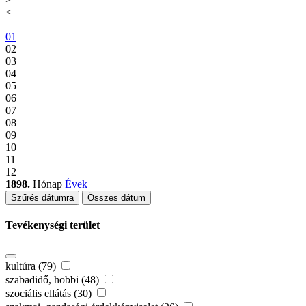
<
01
02
03
04
05
06
07
08
09
10
11
12
1898.
Hónap
Évek
Szűrés dátumra
Összes dátum
Tevékenységi terület
kultúra (79)
szabadidő, hobbi (48)
szociális ellátás (30)