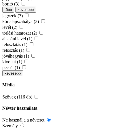
borító (3)
több
kevesebb
jegyzék (3)
kör alapszabálya (2)
levél (2)
törlési határozat (2)
alispáni levél (1)
feloszlatás (1)
feloszlás (1)
jóváhagyás (1)
kivonat (1)
pecsét (1)
kevesebb
Média
Szöveg (116 db)
Névtér használata
Ne használja a névteret
Személy