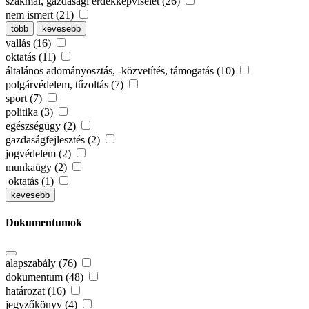
szakmai, gazdasági érdekképviselet (26)
nem ismert (21)
több
kevesebb
vallás (16)
oktatás (11)
általános adományosztás, -közvetítés, támogatás (10)
polgárvédelem, tűzoltás (7)
sport (7)
politika (3)
egészségügy (2)
gazdaságfejlesztés (2)
jogvédelem (2)
munkaügy (2)
oktatás (1)
kevesebb
Dokumentumok
alapszabály (76)
dokumentum (48)
határozat (16)
jegyzőkönyv (4)