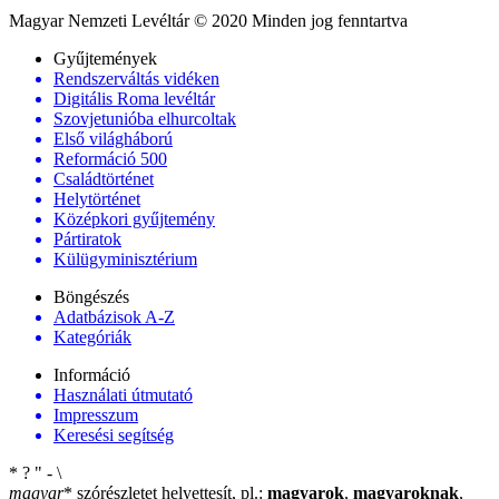
Magyar Nemzeti Levéltár © 2020 Minden jog fenntartva
Gyűjtemények
Rendszerváltás vidéken
Digitális Roma levéltár
Szovjetunióba elhurcoltak
Első világháború
Reformáció 500
Családtörténet
Helytörténet
Középkori gyűjtemény
Pártiratok
Külügyminisztérium
Böngészés
Adatbázisok A-Z
Kategóriák
Információ
Használati útmutató
Impresszum
Keresési segítség
*
?
"
-
\
magyar
*
szórészletet helyettesít, pl.:
magyarok
,
magyaroknak
,