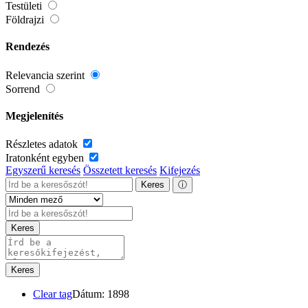
Testületi
Földrajzi
Rendezés
Relevancia szerint
Sorrend
Megjelenítés
Részletes adatok
Iratonként egyben
Egyszerű keresés
Összetett keresés
Kifejezés
Keres
ⓘ
Keres
Keres
Clear tag
Dátum: 1898