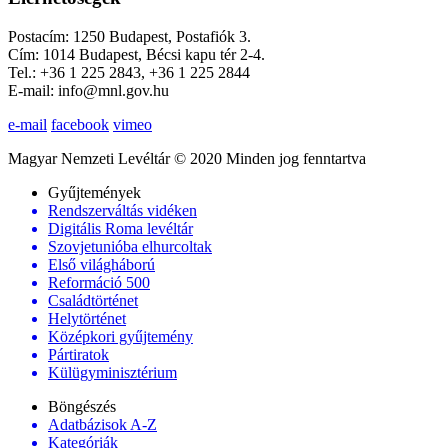
Postacím: 1250 Budapest, Postafiók 3.
Cím: 1014 Budapest, Bécsi kapu tér 2-4.
Tel.: +36 1 225 2843, +36 1 225 2844
E-mail: info@mnl.gov.hu
e-mail
facebook
vimeo
Magyar Nemzeti Levéltár © 2020 Minden jog fenntartva
Gyűjtemények
Rendszerváltás vidéken
Digitális Roma levéltár
Szovjetunióba elhurcoltak
Első világháború
Reformáció 500
Családtörténet
Helytörténet
Középkori gyűjtemény
Pártiratok
Külügyminisztérium
Böngészés
Adatbázisok A-Z
Kategóriák