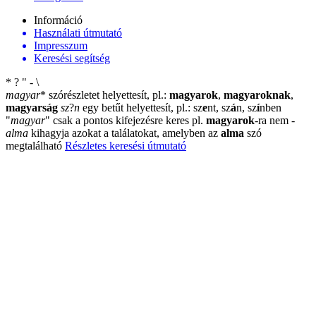
Információ
Használati útmutató
Impresszum
Keresési segítség
*
?
"
-
\
magyar
*
szórészletet helyettesít, pl.:
magyarok
,
magyaroknak
,
magyarság
sz
?
n
egy betűt helyettesít, pl.: sz
e
nt, sz
á
n, sz
í
nben
"
magyar
"
csak a pontos kifejezésre keres pl.
magyarok
-ra nem
-
alma
kihagyja azokat a találatokat, amelyben az
alma
szó
megtalálható
Részletes keresési útmutató