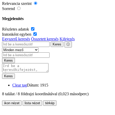
Relevancia szerint
Sorrend
Megjelenítés
Részletes adatok
Iratonként egyben
Egyszerű keresés
Összetett keresés
Kifejezés
Keres
ⓘ
Keres
Keres
Clear tag
Dátum: 1915
8 találat / 8 földrajzi koordinátával
(0,023 másodperc)
ikon nézet
lista nézet
térkép