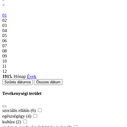
<
01
02
03
04
05
06
07
08
09
10
11
12
1915.
Hónap
Évek
Szűrés dátumra
Összes dátum
Tevékenységi terület
szociális ellátás (6)
egészségügy (4)
kultúra (2)