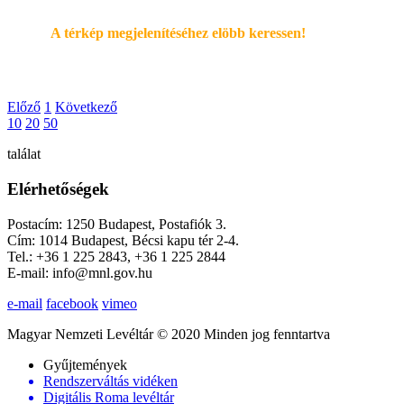
A térkép megjelenítéséhez elöbb keressen!
Előző
1
Következő
10
20
50
találat
Elérhetőségek
Postacím: 1250 Budapest, Postafiók 3.
Cím: 1014 Budapest, Bécsi kapu tér 2-4.
Tel.: +36 1 225 2843, +36 1 225 2844
E-mail: info@mnl.gov.hu
e-mail
facebook
vimeo
Magyar Nemzeti Levéltár © 2020 Minden jog fenntartva
Gyűjtemények
Rendszerváltás vidéken
Digitális Roma levéltár