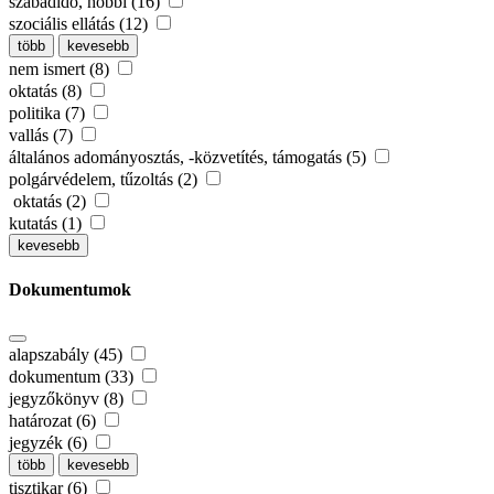
szabadidő, hobbi (16)
szociális ellátás (12)
több
kevesebb
nem ismert (8)
oktatás (8)
politika (7)
vallás (7)
általános adományosztás, -közvetítés, támogatás (5)
polgárvédelem, tűzoltás (2)
oktatás (2)
kutatás (1)
kevesebb
Dokumentumok
alapszabály (45)
dokumentum (33)
jegyzőkönyv (8)
határozat (6)
jegyzék (6)
több
kevesebb
tisztikar (6)