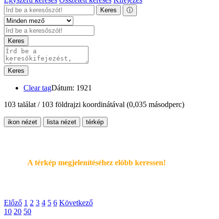
Keres
ⓘ
Keres
Keres
Clear tag
Dátum: 1921
103 találat / 103 földrajzi koordinátával
(0,035 másodperc)
ikon nézet
lista nézet
térkép
A térkép megjelenítéséhez elöbb keressen!
Előző
1
2
3
4
5
6
Következő
10
20
50