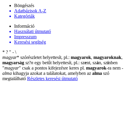
Böngészés
Adatbázisok A-Z
Kategóriák
Információ
Használati útmutató
Impresszum
Keresési segítség
*
?
"
-
\
magyar
*
szórészletet helyettesít, pl.:
magyarok
,
magyaroknak
,
magyarság
sz
?
n
egy betűt helyettesít, pl.: sz
e
nt, sz
á
n, sz
í
nben
"
magyar
"
csak a pontos kifejezésre keres pl.
magyarok
-ra nem
-
alma
kihagyja azokat a találatokat, amelyben az
alma
szó
megtalálható
Részletes keresési útmutató