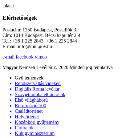
találat
Elérhetőségek
Postacím: 1250 Budapest, Postafiók 3.
Cím: 1014 Budapest, Bécsi kapu tér 2-4.
Tel.: +36 1 225 2843, +36 1 225 2844
E-mail: info@mnl.gov.hu
e-mail
facebook
vimeo
Magyar Nemzeti Levéltár © 2020 Minden jog fenntartva
Gyűjtemények
Rendszerváltás vidéken
Digitális Roma levéltár
Szovjetunióba elhurcoltak
Első világháború
Reformáció 500
Családtörténet
Helytörténet
Középkori gyűjtemény
Pártiratok
Külügyminisztérium