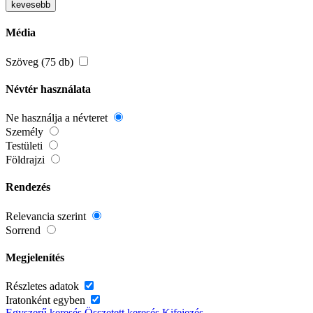
kevesebb
Média
Szöveg (75 db)
Névtér használata
Ne használja a névteret
Személy
Testületi
Földrajzi
Rendezés
Relevancia szerint
Sorrend
Megjelenítés
Részletes adatok
Iratonként egyben
Egyszerű keresés
Összetett keresés
Kifejezés