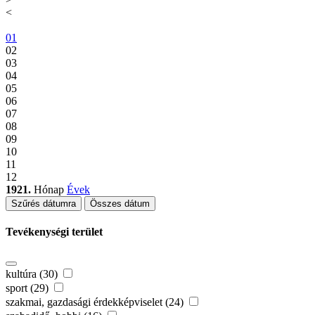
<
01
02
03
04
05
06
07
08
09
10
11
12
1921.
Hónap
Évek
Szűrés dátumra
Összes dátum
Tevékenységi terület
kultúra (30)
sport (29)
szakmai, gazdasági érdekképviselet (24)