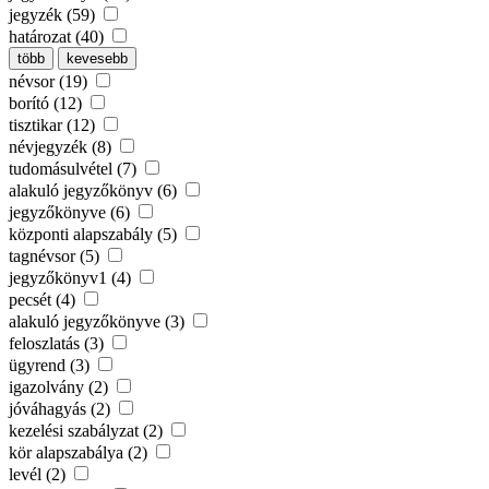
jegyzék (59)
határozat (40)
több
kevesebb
névsor (19)
borító (12)
tisztikar (12)
névjegyzék (8)
tudomásulvétel (7)
alakuló jegyzőkönyv (6)
jegyzőkönyve (6)
központi alapszabály (5)
tagnévsor (5)
jegyzőkönyv1 (4)
pecsét (4)
alakuló jegyzőkönyve (3)
feloszlatás (3)
ügyrend (3)
igazolvány (2)
jóváhagyás (2)
kezelési szabályzat (2)
kör alapszabálya (2)
levél (2)