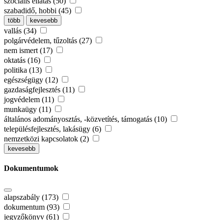
szociális ellátás (50)
szabadidő, hobbi (45)
több
kevesebb
vallás (34)
polgárvédelem, tűzoltás (27)
nem ismert (17)
oktatás (16)
politika (13)
egészségügy (12)
gazdaságfejlesztés (11)
jogvédelem (11)
munkaügy (11)
általános adományosztás, -közvetítés, támogatás (10)
településfejlesztés, lakásügy (6)
nemzetközi kapcsolatok (2)
kevesebb
Dokumentumok
alapszabály (173)
dokumentum (93)
jegyzőkönyv (61)