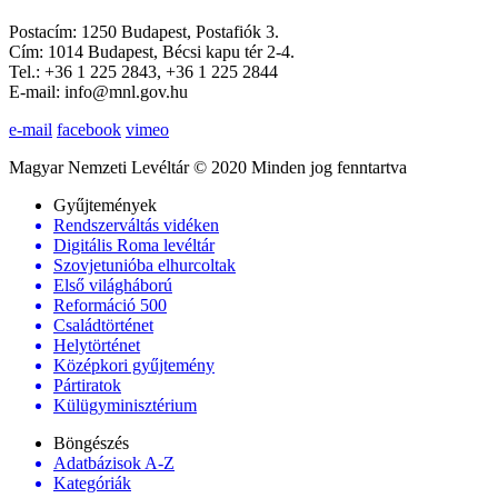
Postacím: 1250 Budapest, Postafiók 3.
Cím: 1014 Budapest, Bécsi kapu tér 2-4.
Tel.: +36 1 225 2843, +36 1 225 2844
E-mail: info@mnl.gov.hu
e-mail
facebook
vimeo
Magyar Nemzeti Levéltár © 2020 Minden jog fenntartva
Gyűjtemények
Rendszerváltás vidéken
Digitális Roma levéltár
Szovjetunióba elhurcoltak
Első világháború
Reformáció 500
Családtörténet
Helytörténet
Középkori gyűjtemény
Pártiratok
Külügyminisztérium
Böngészés
Adatbázisok A-Z
Kategóriák