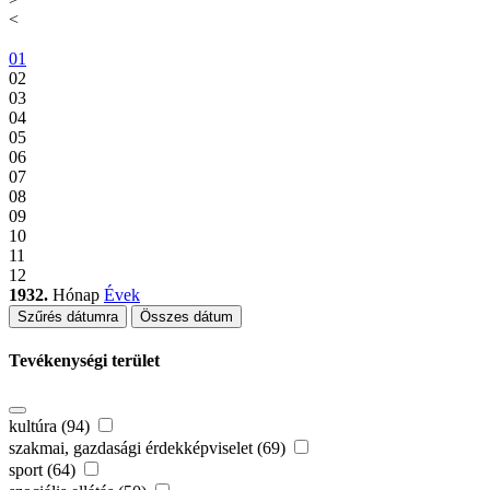
<
01
02
03
04
05
06
07
08
09
10
11
12
1932.
Hónap
Évek
Szűrés dátumra
Összes dátum
Tevékenységi terület
kultúra (94)
szakmai, gazdasági érdekképviselet (69)
sport (64)