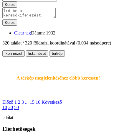
Keres
Keres
Clear tag
Dátum: 1932
320 találat / 320 földrajzi koordinátával
(0,034 másodperc)
ikon nézet
lista nézet
térkép
A térkép megjelenítéséhez elöbb keressen!
Előző
1
2
3
...
15
16
Következő
10
20
50
találat
Elérhetőségek