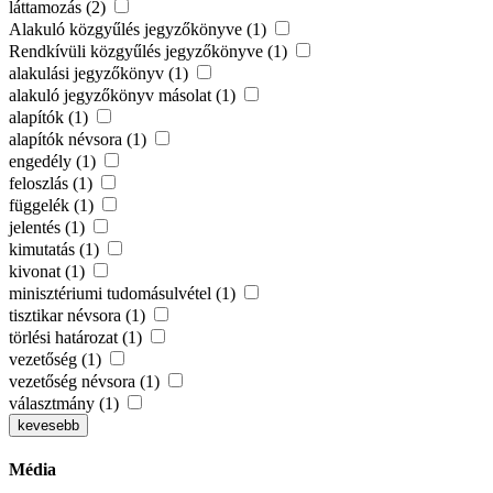
láttamozás (2)
Alakuló közgyűlés jegyzőkönyve (1)
Rendkívüli közgyűlés jegyzőkönyve (1)
alakulási jegyzőkönyv (1)
alakuló jegyzőkönyv másolat (1)
alapítók (1)
alapítók névsora (1)
engedély (1)
feloszlás (1)
függelék (1)
jelentés (1)
kimutatás (1)
kivonat (1)
minisztériumi tudomásulvétel (1)
tisztikar névsora (1)
törlési határozat (1)
vezetőség (1)
vezetőség névsora (1)
választmány (1)
kevesebb
Média