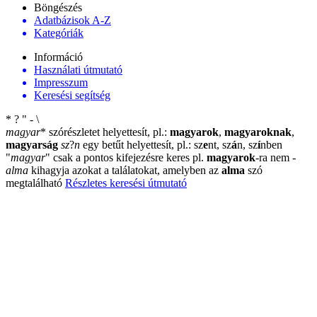
Böngészés
Adatbázisok A-Z
Kategóriák
Információ
Használati útmutató
Impresszum
Keresési segítség
*
?
"
-
\
magyar
*
szórészletet helyettesít, pl.:
magyarok
,
magyaroknak
,
magyarság
sz
?
n
egy betűt helyettesít, pl.: sz
e
nt, sz
á
n, sz
í
nben
"
magyar
"
csak a pontos kifejezésre keres pl.
magyarok
-ra nem
-
alma
kihagyja azokat a találatokat, amelyben az
alma
szó
megtalálható
Részletes keresési útmutató