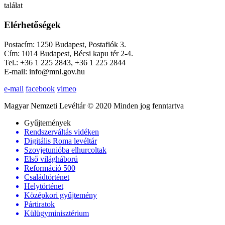
találat
Elérhetőségek
Postacím: 1250 Budapest, Postafiók 3.
Cím: 1014 Budapest, Bécsi kapu tér 2-4.
Tel.: +36 1 225 2843, +36 1 225 2844
E-mail: info@mnl.gov.hu
e-mail
facebook
vimeo
Magyar Nemzeti Levéltár © 2020 Minden jog fenntartva
Gyűjtemények
Rendszerváltás vidéken
Digitális Roma levéltár
Szovjetunióba elhurcoltak
Első világháború
Reformáció 500
Családtörténet
Helytörténet
Középkori gyűjtemény
Pártiratok
Külügyminisztérium