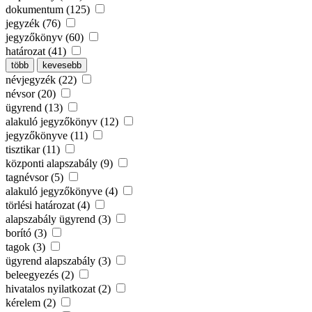
dokumentum (125)
jegyzék (76)
jegyzőkönyv (60)
határozat (41)
több
kevesebb
névjegyzék (22)
névsor (20)
ügyrend (13)
alakuló jegyzőkönyv (12)
jegyzőkönyve (11)
tisztikar (11)
központi alapszabály (9)
tagnévsor (5)
alakuló jegyzőkönyve (4)
törlési határozat (4)
alapszabály ügyrend (3)
borító (3)
tagok (3)
ügyrend alapszabály (3)
beleegyezés (2)
hivatalos nyilatkozat (2)
kérelem (2)