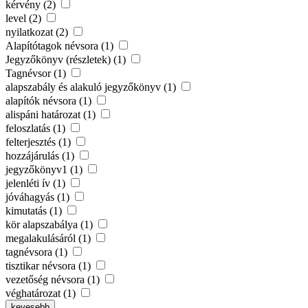
kérvény (2)
level (2)
nyilatkozat (2)
Alapítótagok névsora (1)
Jegyzőkönyv (részletek) (1)
Tagnévsor (1)
alapszabály és alakuló jegyzőkönyv (1)
alapítók névsora (1)
alispáni határozat (1)
feloszlatás (1)
felterjesztés (1)
hozzájárulás (1)
jegyzőkönyv1 (1)
jelenléti ív (1)
jóváhagyás (1)
kimutatás (1)
kör alapszabálya (1)
megalakulásáról (1)
tagnévsora (1)
tisztikar névsora (1)
vezetőség névsora (1)
véghatározat (1)
kevesebb