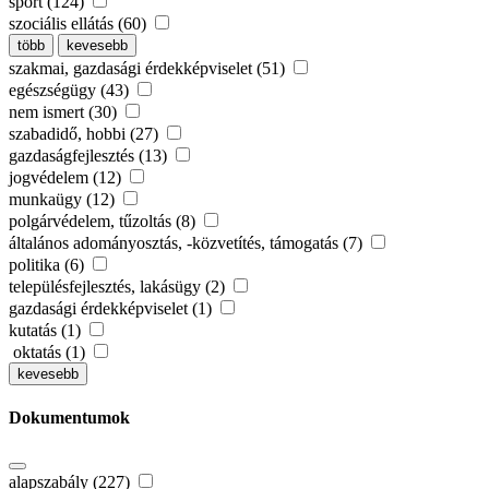
sport (124)
szociális ellátás (60)
több
kevesebb
szakmai, gazdasági érdekképviselet (51)
egészségügy (43)
nem ismert (30)
szabadidő, hobbi (27)
gazdaságfejlesztés (13)
jogvédelem (12)
munkaügy (12)
polgárvédelem, tűzoltás (8)
általános adományosztás, -közvetítés, támogatás (7)
politika (6)
településfejlesztés, lakásügy (2)
gazdasági érdekképviselet (1)
kutatás (1)
oktatás (1)
kevesebb
Dokumentumok
alapszabály (227)