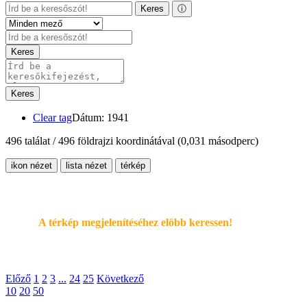
Keres
ⓘ
Keres
Keres
Clear tag
Dátum: 1941
496 találat / 496 földrajzi koordinátával
(0,031 másodperc)
ikon nézet
lista nézet
térkép
A térkép megjelenítéséhez elöbb keressen!
Előző
1
2
3
...
24
25
Következő
10
20
50