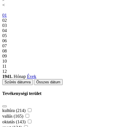
<
01
02
03
04
05
06
07
08
09
10
11
12
1941.
Hónap
Évek
Szűrés dátumra
Összes dátum
Tevékenységi terület
kultúra (214)
vallás (165)
oktatás (143)