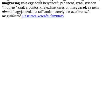
magyarság
sz
?
n
egy betűt helyettesít, pl.: sz
e
nt, sz
á
n, sz
í
nben
"
magyar
"
csak a pontos kifejezésre keres pl.
magyarok
-ra nem
-
alma
kihagyja azokat a találatokat, amelyben az
alma
szó
megtalálható
Részletes keresési útmutató