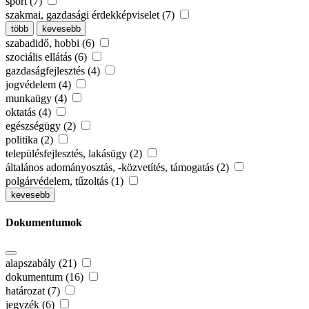
sport (7)
szakmai, gazdasági érdekképviselet (7)
több
kevesebb
szabadidő, hobbi (6)
szociális ellátás (6)
gazdaságfejlesztés (4)
jogvédelem (4)
munkaügy (4)
oktatás (4)
egészségügy (2)
politika (2)
településfejlesztés, lakásügy (2)
általános adományosztás, -közvetítés, támogatás (2)
polgárvédelem, tűzoltás (1)
kevesebb
Dokumentumok
alapszabály (21)
dokumentum (16)
határozat (7)
jegyzék (6)