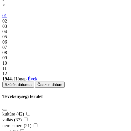
<
01
02
03
04
05
06
07
08
09
10
11
12
1944.
Hónap
Évek
Szűrés dátumra
Összes dátum
Tevékenységi terület
kultúra (42)
vallás (37)
nem ismert (21)