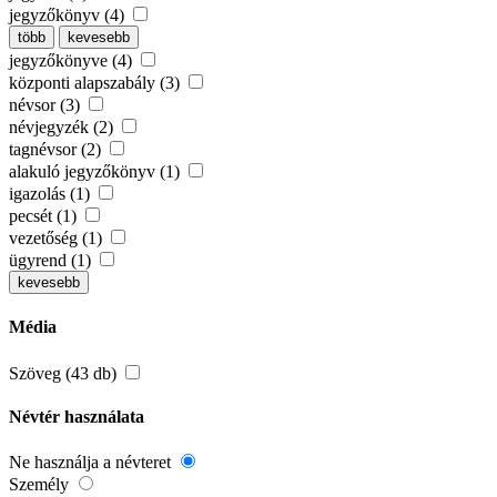
jegyzőkönyv (4)
több
kevesebb
jegyzőkönyve (4)
központi alapszabály (3)
névsor (3)
névjegyzék (2)
tagnévsor (2)
alakuló jegyzőkönyv (1)
igazolás (1)
pecsét (1)
vezetőség (1)
ügyrend (1)
kevesebb
Média
Szöveg (43 db)
Névtér használata
Ne használja a névteret
Személy