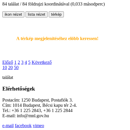
84 találat / 84 földrajzi koordinátával
(0,033 másodperc)
ikon nézet
lista nézet
térkép
A térkép megjelenítéséhez elöbb keressen!
Előző
1
2
3
4
5
Következő
10
20
50
találat
Elérhetőségek
Postacím: 1250 Budapest, Postafiók 3.
Cím: 1014 Budapest, Bécsi kapu tér 2-4.
Tel.: +36 1 225 2843, +36 1 225 2844
E-mail: info@mnl.gov.hu
e-mail
facebook
vimeo