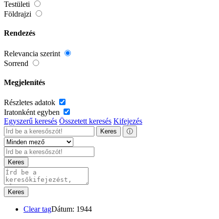
Testületi
Földrajzi
Rendezés
Relevancia szerint
Sorrend
Megjelenítés
Részletes adatok
Iratonként egyben
Egyszerű keresés
Összetett keresés
Kifejezés
Keres
ⓘ
Keres
Keres
Clear tag
Dátum: 1944