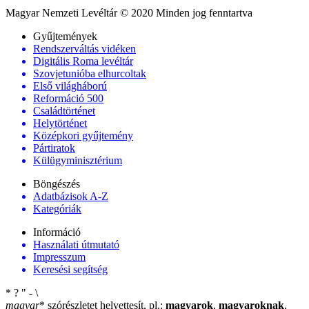
Magyar Nemzeti Levéltár © 2020 Minden jog fenntartva
Gyűjtemények
Rendszerváltás vidéken
Digitális Roma levéltár
Szovjetunióba elhurcoltak
Első világháború
Reformáció 500
Családtörténet
Helytörténet
Középkori gyűjtemény
Pártiratok
Külügyminisztérium
Böngészés
Adatbázisok A-Z
Kategóriák
Információ
Használati útmutató
Impresszum
Keresési segítség
*
?
"
-
\
magyar
*
szórészletet helyettesít, pl.:
magyarok
,
magyaroknak
,