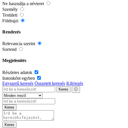
Ne használja a névteret
Személy
Testületi
Földrajzi
Rendezés
Relevancia szerint
Sorrend
Megjelenítés
Részletes adatok
Iratonként egyben
Egyszerű keresés
Összetett keresés
Kifejezés
Keres
ⓘ
Keres
Keres