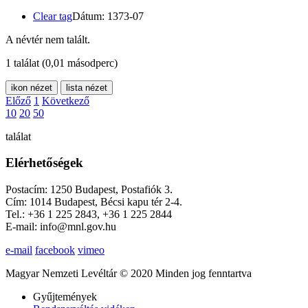
Clear tag
Dátum: 1373-07
A névtér nem talált.
1 találat
(0,01 másodperc)
ikon nézet
lista nézet
Előző
1
Következő
10
20
50
találat
Elérhetőségek
Postacím: 1250 Budapest, Postafiók 3.
Cím: 1014 Budapest, Bécsi kapu tér 2-4.
Tel.: +36 1 225 2843, +36 1 225 2844
E-mail: info@mnl.gov.hu
e-mail
facebook
vimeo
Magyar Nemzeti Levéltár © 2020 Minden jog fenntartva
Gyűjtemények