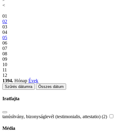
<
01
02
03
04
05
06
07
08
09
10
11
12
1394.
Hónap
Évek
Szűrés dátumra
Összes dátum
Iratfajta
tanúsítvány, bizonyságlevél (testimonialis, attestatio) (2)
Média