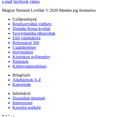
e-mail
facebook
vimeo
Magyar Nemzeti Levéltár © 2020 Minden jog fenntartva
Gyűjtemények
Rendszerváltás vidéken
Digitális Roma levéltár
Szovjetunióba elhurcoltak
Első világháború
Reformáció 500
Családtörténet
Helytörténet
Középkori gyűjtemény
Pártiratok
Külügyminisztérium
Böngészés
Adatbázisok A-Z
Kategóriák
Információ
Használati útmutató
Impresszum
Keresési segítség
*
?
"
-
\