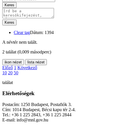
Keres
Keres
Clear tag
Dátum: 1394
A névtér nem talált.
2 találat
(0,009 másodperc)
ikon nézet
lista nézet
Előző
1
Következő
10
20
50
találat
Elérhetőségek
Postacím: 1250 Budapest, Postafiók 3.
Cím: 1014 Budapest, Bécsi kapu tér 2-4.
Tel.: +36 1 225 2843, +36 1 225 2844
E-mail: info@mnl.gov.hu