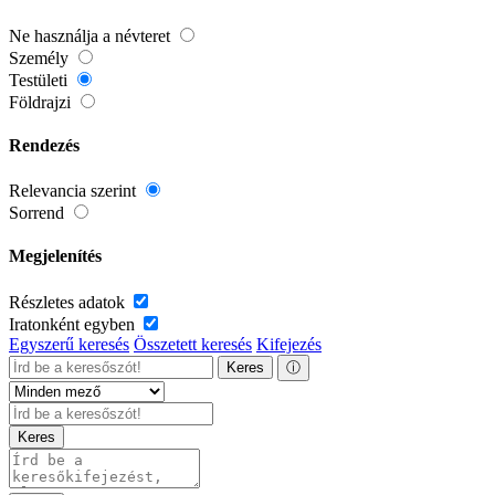
Ne használja a névteret
Személy
Testületi
Földrajzi
Rendezés
Relevancia szerint
Sorrend
Megjelenítés
Részletes adatok
Iratonként egyben
Egyszerű keresés
Összetett keresés
Kifejezés
Keres
ⓘ
Keres