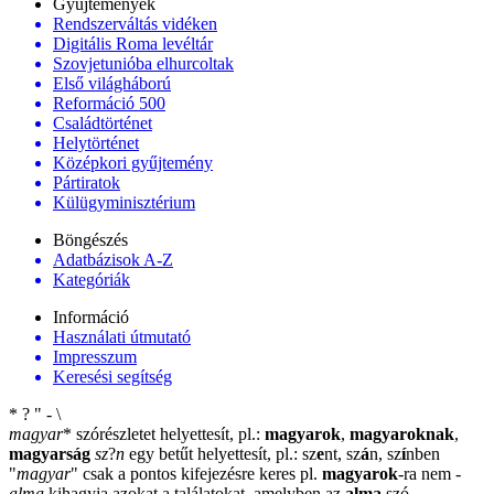
Gyűjtemények
Rendszerváltás vidéken
Digitális Roma levéltár
Szovjetunióba elhurcoltak
Első világháború
Reformáció 500
Családtörténet
Helytörténet
Középkori gyűjtemény
Pártiratok
Külügyminisztérium
Böngészés
Adatbázisok A-Z
Kategóriák
Információ
Használati útmutató
Impresszum
Keresési segítség
*
?
"
-
\
magyar
*
szórészletet helyettesít, pl.:
magyarok
,
magyaroknak
,
magyarság
sz
?
n
egy betűt helyettesít, pl.: sz
e
nt, sz
á
n, sz
í
nben
"
magyar
"
csak a pontos kifejezésre keres pl.
magyarok
-ra nem
-
alma
kihagyja azokat a találatokat, amelyben az
alma
szó