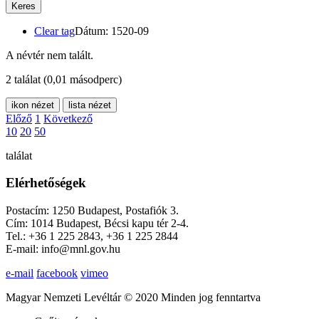
Keres
Clear tag
Dátum: 1520-09
A névtér nem talált.
2 találat
(0,01 másodperc)
ikon nézet
lista nézet
Előző
1
Következő
10
20
50
találat
Elérhetőségek
Postacím: 1250 Budapest, Postafiók 3.
Cím: 1014 Budapest, Bécsi kapu tér 2-4.
Tel.: +36 1 225 2843, +36 1 225 2844
E-mail: info@mnl.gov.hu
e-mail
facebook
vimeo
Magyar Nemzeti Levéltár © 2020 Minden jog fenntartva