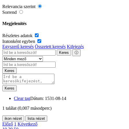
Relevancia szerint
Sorrend
Megjelenítés
Részletes adatok
Iratonként egyben
Egyszerű keresés
Összetett keresés
Kifejezés
Keres
ⓘ
Keres
Keres
Clear tag
Dátum: 1531-08-14
1 találat
(0,007 másodperc)
ikon nézet
lista nézet
Előző
1
Következő