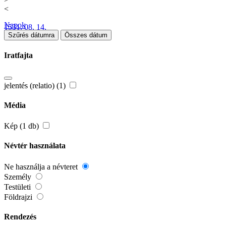
<
Napok
1531. 08. 14.
Szűrés dátumra
Összes dátum
Iratfajta
jelentés (relatio) (1)
Média
Kép (1 db)
Névtér használata
Ne használja a névteret
Személy
Testületi
Földrajzi
Rendezés