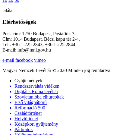
10
20
50
találat
Elérhetőségek
Postacím: 1250 Budapest, Postafiók 3.
Cím: 1014 Budapest, Bécsi kapu tér 2-4.
Tel.: +36 1 225 2843, +36 1 225 2844
E-mail: info@mnl.gov.hu
e-mail
facebook
vimeo
Magyar Nemzeti Levéltár © 2020 Minden jog fenntartva
Gyűjtemények
Rendszerváltás vidéken
Digitális Roma levéltár
Szovjetunióba elhurcoltak
Első világháború
Reformáció 500
Családtörténet
Helytörténet
Középkori gyűjtemény
Pártiratok
Külügyminisztérium