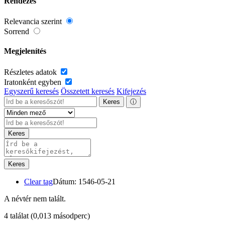
Rendezés
Relevancia szerint
Sorrend
Megjelenítés
Részletes adatok
Iratonként egyben
Egyszerű keresés
Összetett keresés
Kifejezés
Keres
ⓘ
Keres
Keres
Clear tag
Dátum: 1546-05-21
A névtér nem talált.
4 találat
(0,013 másodperc)