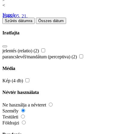
<
Napok
1546. 05. 21.
Szűrés dátumra
Összes dátum
Iratfajta
jelentés (relatio) (2)
parancslevél/mandátum (perceptiva) (2)
Média
Kép (4 db)
Névtér használata
Ne használja a névteret
Személy
Testületi
Földrajzi