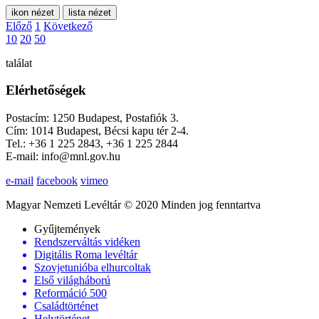
ikon nézet
lista nézet
Előző
1
Következő
10
20
50
találat
Elérhetőségek
Postacím: 1250 Budapest, Postafiók 3.
Cím: 1014 Budapest, Bécsi kapu tér 2-4.
Tel.: +36 1 225 2843, +36 1 225 2844
E-mail: info@mnl.gov.hu
e-mail
facebook
vimeo
Magyar Nemzeti Levéltár © 2020 Minden jog fenntartva
Gyűjtemények
Rendszerváltás vidéken
Digitális Roma levéltár
Szovjetunióba elhurcoltak
Első világháború
Reformáció 500
Családtörténet
Helytörténet